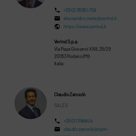
+39 02 95951-708
alessandro.mole@verind.it
https://www.verind.it
Verind S.p.a.
Via Papa Giovanni XXIII, 25/29
20053 Rodano (MI)
Italia
Claudio Zancolò
SALES
+39 011 3988414
claudio.zancolo@cpm-