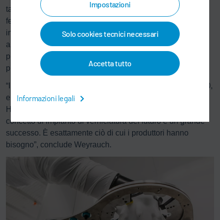
Impostazioni
tasso di successo al primo avviamento. La funzione di
feedback permette all’algoritmo di avere sempre tutte le
informazioni, in modo tale da rendere le previsioni relative
Solo cookies tecnici necessari
alla necessità della manutenzione (manutenzione
predittiva) o alla qualità (previsione della qualità) sempre
Accetta tutto
più precise.
“I numerosi partecipanti da tutto il mondo, molto più di 1000,
e le recensioni molto positive indicano che la prima Open
Informazioni legali
House virtuale ha suscitato un grande interesse. Il nostro
concetto di impianto di verniciatura del futuro è un grande
successo. È esattamente ciò di cui i produttori hanno
bisogno”, conclude Weyrauch.