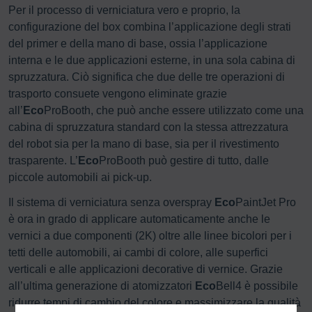
Per il processo di verniciatura vero e proprio, la
configurazione del box combina l’applicazione degli strati
del primer e della mano di base, ossia l’applicazione
interna e le due applicazioni esterne, in una sola cabina di
spruzzatura. Ciò significa che due delle tre operazioni di
trasporto consuete vengono eliminate grazie
all’
Eco
ProBooth, che può anche essere utilizzato come una
cabina di spruzzatura standard con la stessa attrezzatura
del robot sia per la mano di base, sia per il rivestimento
trasparente. L’
Eco
ProBooth può gestire di tutto, dalle
piccole automobili ai pick-up.
Il sistema di verniciatura senza overspray
Eco
PaintJet Pro
è ora in grado di applicare automaticamente anche le
vernici a due componenti (2K) oltre alle linee bicolori per i
tetti delle automobili, ai cambi di colore, alle superfici
verticali e alle applicazioni decorative di vernice. Grazie
all’ultima generazione di atomizzatori
Eco
Bell4 è possibile
ridurre tempi di cambio del colore e massimizzare la qualità