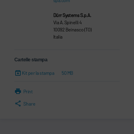
spa.com
Dürr Systems S.p.A.
Via A. Spinelli 4
10092 Beinasco (TO)
Italia
Cartelle stampa
Kit per la stampa
50 MB
Print
Share