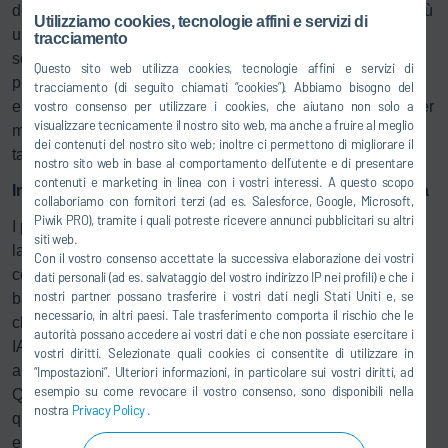
della pulizia automatizzata, il che consente di verniciare più
Utilizziamo cookies, tecnologie affini e servizi di
unità allo stesso tempo. Alcuni dei suoi vantaggi principali
tracciamento
sono il basso consumo di vernice e solventi, che rende la
Questo sito web utilizza cookies, tecnologie affini e servizi di
produzione più sostenibile grazie alla riduzione delle
tracciamento (di seguito chiamati “cookies”). Abbiamo bisogno del
emissioni di COV, e la tecnologia RFID integrata, ideata per
vostro consenso per utilizzare i cookies, che aiutano non solo a
visualizzare tecnicamente il nostro sito web, ma anche a fruire al meglio
massimizzare la vita utile dei componenti e aumentare il
dei contenuti del nostro sito web; inoltre ci permettono di migliorare il
tasso di successo al primo avviamento.
nostro sito web in base al comportamento dell’utente e di presentare
contenuti e marketing in linea con i vostri interessi. A questo scopo
Intelligenza artificiale per migliore qualità e disponibilità
collaboriamo con fornitori terzi (ad es. Salesforce, Google, Microsoft,
Piwik PRO), tramite i quali potreste ricevere annunci pubblicitari su altri
I prodotti software della famiglia DXQ di Dürr garantiscono
siti web.
la facile interazione dei singoli processi all’interno del
Con il vostro consenso accettate la successiva elaborazione dei vostri
concetto modulare e trasformano il sistema di verniciatura
dati personali (ad es. salvataggio del vostro indirizzo IP nei profili) e che i
nostri partner possano trasferire i vostri dati negli Stati Uniti e, se
basato sui box in una fabbrica intelligente. Uno strumento
necessario, in altri paesi. Tale trasferimento comporta il rischio che le
chiave a tal fine è DXQ plant.analytics, che usa algoritmi di
autorità possano accedere ai vostri dati e che non possiate esercitare i
IA e moduli di apprendimento automatico per raccogliere e
vostri diritti. Selezionate quali cookies ci consentite di utilizzare in
analizzare i dati dei sensori, i messaggi e le informazioni.
“Impostazioni”. Ulteriori informazioni, in particolare sui vostri diritti, ad
esempio su come revocare il vostro consenso, sono disponibili nella
Questa analisi aiuta i responsabili della gestione della
nostra
Privacy Policy
.
qualità a identificare precocemente le correlazioni rilevanti
e, di conseguenza, a evitare gli errori e ad aumentare il