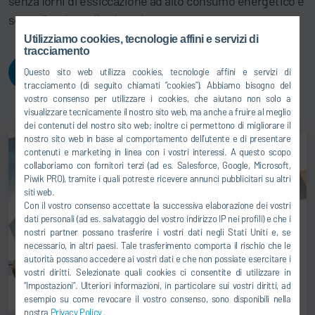
senza forni di essiccazione ad alto consumo energetico e
senza l'impiego di solventi.
Utilizziamo cookies, tecnologie affini e servizi di
tracciamento
RICHIEDERE UN PREVENTIVO
Questo sito web utilizza cookies, tecnologie affini e servizi di
tracciamento (di seguito chiamati “cookies”). Abbiamo bisogno del
vostro consenso per utilizzare i cookies, che aiutano non solo a
visualizzare tecnicamente il nostro sito web, ma anche a fruire al meglio
dei contenuti del nostro sito web; inoltre ci permettono di migliorare il
nostro sito web in base al comportamento dell’utente e di presentare
contenuti e marketing in linea con i vostri interessi. A questo scopo
collaboriamo con fornitori terzi (ad es. Salesforce, Google, Microsoft,
Piwik PRO), tramite i quali potreste ricevere annunci pubblicitari su altri
siti web.
Con il vostro consenso accettate la successiva elaborazione dei vostri
dati personali (ad es. salvataggio del vostro indirizzo IP nei profili) e che i
nostri partner possano trasferire i vostri dati negli Stati Uniti e, se
necessario, in altri paesi. Tale trasferimento comporta il rischio che le
autorità possano accedere ai vostri dati e che non possiate esercitare i
vostri diritti. Selezionate quali cookies ci consentite di utilizzare in
“Impostazioni”. Ulteriori informazioni, in particolare sui vostri diritti, ad
esempio su come revocare il vostro consenso, sono disponibili nella
nostra
Privacy Policy
.