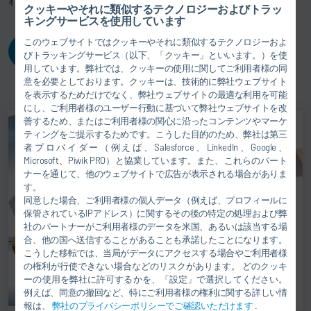
クッキーやそれに類似するテクノロジーおよびトラッ
キングサービスを使用しています
このウェブサイトではクッキーやそれに類似するテクノロジーおよ
見積依頼
びトラッキングサービス（以下、「クッキー」といいます。）を使
用しています。弊社では、クッキーの使用に関してご利用者様の同
意を必要としております。クッキーは、技術的に弊社ウェブサイト
を表示するためだけでなく、弊社ウェブサイトの最適な利用を可能
にし、ご利用者様のユーザー行動に基づいて弊社ウェブサイトを改
善するため、またはご利用者様の関心に沿ったコンテンツやマーケ
ティングをご提示するためです。こうした目的のため、弊社は第三
者プロバイダー（例えば、Salesforce、LinkedIn、Google、
Microsoft、Piwik PRO）と協業しています。また、これらのパート
ナーを通じて、他のウェブサイトで広告が表示される場合がありま
す。
同意した場合、ご利用者様の個人データ（例えば、プロフィールに
保管されているIPアドレス）に関するその後の特定の処理および弊
社のパートナーがご利用者様のデータを米国、あるいは該当する場
合、他の国へ送信することがあることも承諾したことになります。
こうした移転では、当局がデータにアクセスする場合やご利用者様
の権利が行使できない場合などのリスクがあります。 どのクッキ
ーの使用を弊社に許可するかを、「設定」で選択してください。
例えば、同意の撤回など、特にご利用者様の権利に関する詳しい情
報は、
弊社のプライバシーポリシーでご確認いただけます
.