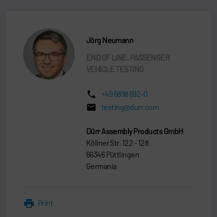
Jörg Neumann
END OF LINE, PASSENGER
VEHICLE TESTING
+49 6898 692-0
testing@durr.com
Dürr Assembly Products GmbH
Köllner Str. 122 - 128
66346 Püttlingen
Germania
Print