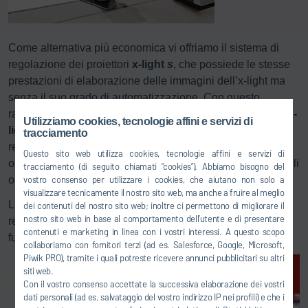
Come alternativa più economica vi offriamo il sistema di
regolazione dei proiettori
x-light
s
, che possiede le stesse
prestazioni di elaborazione delle immagini dell’x-light ma
senza il suo grado di automatizzazione. Con questo
rapporto prezzo/prestazioni particolarmente conveniente,
x-
Utilizziamo cookies, tecnologie affini e servizi di
light
s
è il prodotto ideale per migliorare la qualità della
tracciamento
regolazione dei proiettori nelle produzioni di piccole serie,
Questo sito web utilizza cookies, tecnologie affini e servizi di
officine CKD e settori di revisione e ritocco e adempiere agli
tracciamento (di seguito chiamati “cookies”). Abbiamo bisogno del
vostro consenso per utilizzare i cookies, che aiutano non solo a
obblighi di documentazione.
visualizzare tecnicamente il nostro sito web, ma anche a fruire al meglio
La struttura modulare e la flessibilità elevata del banco di
dei contenuti del nostro sito web; inoltre ci permettono di migliorare il
nostro sito web in base al comportamento dell’utente e di presentare
registrazione lo rendono adatto anche per le esigenze
contenuti e marketing in linea con i vostri interessi. A questo scopo
future.
collaboriamo con fornitori terzi (ad es. Salesforce, Google, Microsoft,
Piwik PRO), tramite i quali potreste ricevere annunci pubblicitari su altri
siti web.
Con il vostro consenso accettate la successiva elaborazione dei vostri
dati personali (ad es. salvataggio del vostro indirizzo IP nei profili) e che i