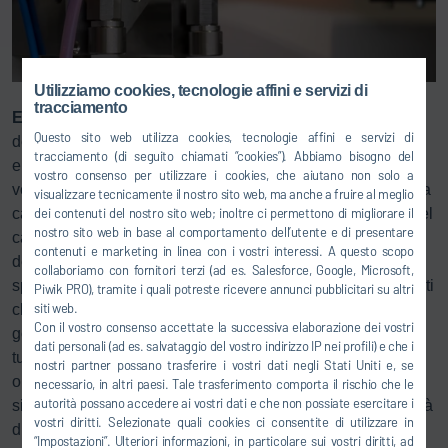
Utilizziamo cookies, tecnologie affini e servizi di
tracciamento
Eco
Supply P Core è un sistema modulare di erogazione
Questo sito web utilizza cookies, tecnologie affini e servizi di
della vernice con tecnica di raschiamento. Nei sistemi di
tracciamento (di seguito chiamati “cookies”). Abbiamo bisogno del
erogazione della vernice convenzionali i tubi flessibili
vostro consenso per utilizzare i cookies, che aiutano non solo a
vengono puliti con detergente e aria compressa prima della
visualizzare tecnicamente il nostro sito web, ma anche a fruire al meglio
carica del colore successivo. In questo modo, la perdita del
dei contenuti del nostro sito web; inoltre ci permettono di migliorare il
nostro sito web in base al comportamento dell’utente e di presentare
cambio di colore aumenta con la lunghezza e il diametro
contenuti e marketing in linea con i vostri interessi. A questo scopo
del tubo flessibile tra il cambiatore di colore e la pistola a
collaboriamo con fornitori terzi (ad es. Salesforce, Google, Microsoft,
spruzzo. Per risolvere l'inconveniente Dürr offre componenti
Piwik PRO), tramite i quali potreste ricevere annunci pubblicitari su altri
siti web.
che utilizzano un raschiatore per tubi, un tipo di spina in
Con il vostro consenso accettate la successiva elaborazione dei vostri
gomma, per pulire i tubi flessibili. Poiché il raschiatore per
dati personali (ad es. salvataggio del vostro indirizzo IP nei profili) e che i
tubi può anche rimandare indietro la vernice nel serbatoio
nostri partner possano trasferire i vostri dati negli Stati Uniti e, se
originale, le perdite di vernice possono essere
necessario, in altri paesi. Tale trasferimento comporta il rischio che le
autorità possano accedere ai vostri dati e che non possiate esercitare i
significativamente ridotte. Viene anche diminuita la quantità
vostri diritti. Selezionate quali cookies ci consentite di utilizzare in
di pulitore utilizzato. Con i sistemi multipli è possibile
“Impostazioni”. Ulteriori informazioni, in particolare sui vostri diritti, ad