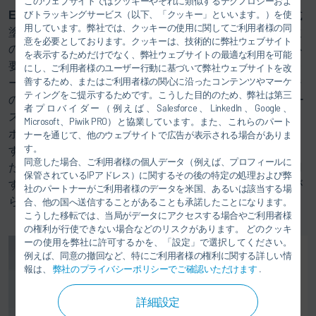
このウェブサイトではクッキーやそれに類似するテクノロジーおよ
びトラッキングサービス（以下、「クッキー」といいます。）を使
Eco
Supply P Core はPigging技術を採用したモジュール式
用しています。弊社では、クッキーの使用に関してご利用者様の同
塗料供給システムです。従来の塗料供給システムでは、次
意を必要としております。クッキーは、技術的に弊社ウェブサイト
の色を充填する前にホースを洗剤と圧縮空気で洗浄する必
を表示するためだけでなく、弊社ウェブサイトの最適な利用を可能
要がありました。このため、カラーチェンジャーとスプレ
にし、ご利用者様のユーザー行動に基づいて弊社ウェブサイトを改
善するため、またはご利用者様の関心に沿ったコンテンツやマーケ
ーガン間のホースの長さと直径に応じて、カラーチェンジ
ティングをご提示するためです。こうした目的のため、弊社は第三
のロスが増加します。この問題を解決するためDürr はホー
者プロバイダー（例えば、Salesforce、LinkedIn、Google、
スを洗浄するためゴム栓の一種であるPIGを使用するコン
Microsoft、Piwik PRO）と協業しています。また、これらのパート
ポーネントを提供しています。PIGは塗料を元の容器に戻
ナーを通じて、他のウェブサイトで広告が表示される場合がありま
す。
すこともできるため、塗料ロスを大幅に削減します。ま
同意した場合、ご利用者様の個人データ（例えば、プロフィールに
た、洗剤の使用量も削減できます。複数のシステムを使用
保管されているIPアドレス）に関するその後の特定の処理および弊
すると、すでに充填されたホースに 1 つの色を塗布しなが
社のパートナーがご利用者様のデータを米国、あるいは該当する場
ら、別のホースを次の色用に準備することができます。
合、他の国へ送信することがあることも承諾したことになります。
こうした移転では、当局がデータにアクセスする場合やご利用者様
の権利が行使できない場合などのリスクがあります。 どのクッキ
ーの使用を弊社に許可するかを、「設定」で選択してください。
例えば、同意の撤回など、特にご利用者様の権利に関する詳しい情
報は、
弊社のプライバシーポリシーでご確認いただけます
.
詳細設定