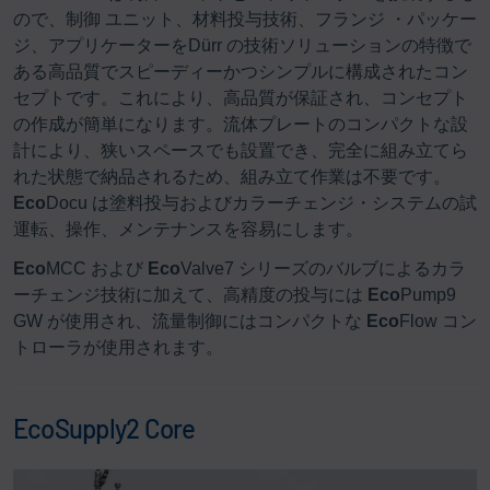
ので、制御 ユニット、材料投与技術、フランジ ・パッケー
ジ、アプリケーターをDürr の技術ソリューションの特徴で
ある高品質でスピーディーかつシンプルに構成されたコン
セプトです。これにより、高品質が保証され、コンセプト
の作成が簡単になります。流体プレートのコンパクトな設
計により、狭いスペースでも設置でき、完全に組み立てら
れた状態で納品されるため、組み立て作業は不要です。
Eco
Docu は塗料投与およびカラーチェンジ・システムの試
運転、操作、メンテナンスを容易にします。
Eco
MCC および
Eco
Valve7 シリーズのバルブによるカラ
ーチェンジ技術に加えて、高精度の投与には
Eco
Pump9
GW が使用され、流量制御にはコンパクトな
Eco
Flow コン
トローラが使用されます。
EcoSupply2 Core