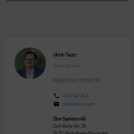
Ulrich Tautz
Sales Manager
INDUSTRIAL PRODUCTS
+49 7142 78-0
sales@durr.com
Dürr Systems AG
Carl-Benz-Str. 34
74321 Bietigheim-Bissingen