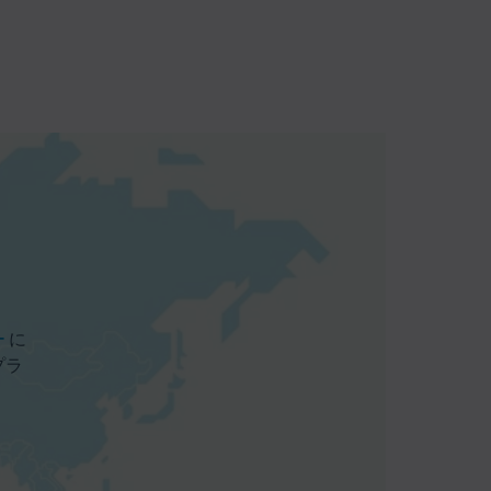
ー
に
プラ