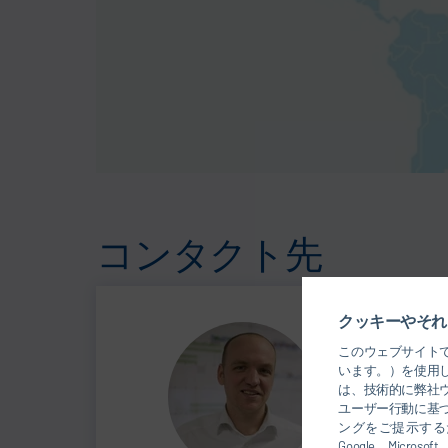
コンタクト先
クッキーやそれ
An
このウェブサイト
CE
います。）を使用
は、技術的に弊社
ユーザー行動に基
ングをご提示するた
Google、Mic