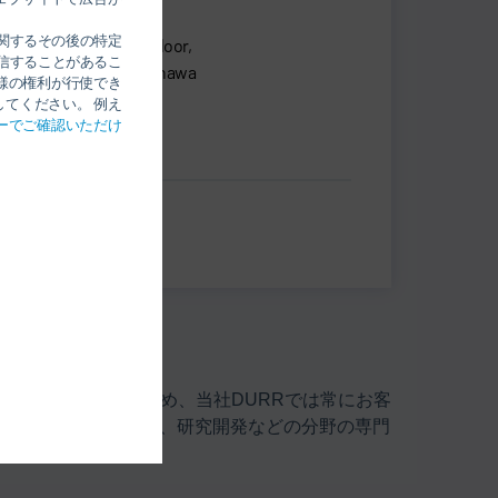
land) Co., Ltd.
関するその後の特定
Gallery Building, 2nd Floor,
信することがあるこ
d., Chongnonsee, Yannawa
様の権利が行使でき
ngkok
てください。 例え
ーでご確認いただけ
確実に実現にするため、当社DURRでは常にお客
技術 / ソフトウェア、研究開発などの分野の専門