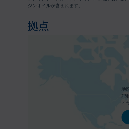
ジンオイルが含まれます。
拠点
地
記
イ