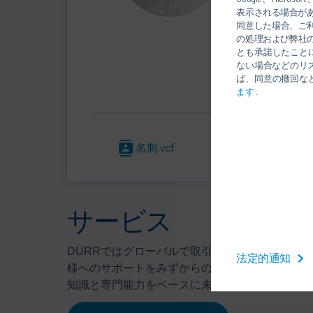
表示される場合が
同意した場合、ご
の処理および弊社
とも承諾したこと
ない場合などのリ
ば、同意の撤回な
ます
.
名刺.vcf
サービス
DURRではグローバルで取引させて頂いていま
法定的通知
様へのサポートをみずからの責任持って取り組んで
知識と専門能力をベースに未来を拓くサービスソ