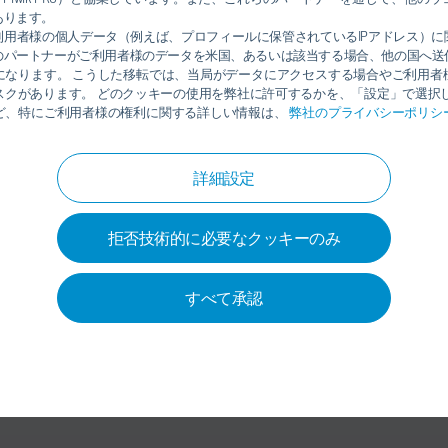
Dürr (Thai
あります。
利用者様の個人データ（例えば、プロフィールに保管されているIPアドレス）に
631 Media 
のパートナーがご利用者様のデータを米国、あるいは該当する場合、他の国へ送
Nonsee R
になります。 こうした移転では、当局がデータにアクセスする場合やご利用者
10120 Ba
スクがあります。 どのクッキーの使用を弊社に許可するかを、「設定」で選択し
タイ
ど、特にご利用者様の権利に関する詳しい情報は、
弊社のプライバシーポリシ
詳細設定
拒否技術的に必要なクッキーのみ
すべて承認
すお客様にのご満足いただけることがを第一です。。この目的を
います。と見なしています。Dürr では生産技術、電気・電子
リューションを提供致します。