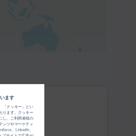
います
、「クッキー」とい
 2-108-1830
おります。クッキー
 62-243-0672
にし、ご利用者様の
テンツやマーケティ
ej.Capek@durr.com
、LinkedIn、
のウェブサイトで広告が