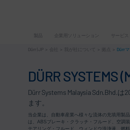
製品
企業用ソリューション
サービス
Dürr | JP
>
会社
>
我が社について
>
拠点
>
Dür
DÜRR SYSTEMS (M
Dürr Systems Malaysi
ます。
当企業は、自動車産業へ様々な流体の充填用製品
は、ABSブレーキ・クラッチ・フルード、空調
テアリング・フルード、ウィンドウ洗浄液、燃料