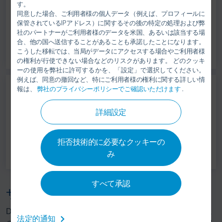
Luis Echeveste
す。
同意した場合、ご利用者様の個人データ（例えば、プロフィールに
PRESIDENT & CEO
保管されているIPアドレス）に関するその後の特定の処理および弊
社のパートナーがご利用者様のデータを米国、あるいは該当する場
合、他の国へ送信することがあることも承諾したことになります。
こうした移転では、当局がデータにアクセスする場合やご利用者様
の権利が行使できない場合などのリスクがあります。 どのクッキ
ーの使用を弊社に許可するかを、「設定」で選択してください。
例えば、同意の撤回など、特にご利用者様の権利に関する詳しい情
報は、
弊社のプライバシーポリシーでご確認いただけます
.
Santiago Ribó
詳細設定
FINANCE DIRECTOR
拒否技術的に必要なクッキーの
み
すべて承認
サービス
DURRではグローバルで取引させて頂いていますお客様に
法定的通知