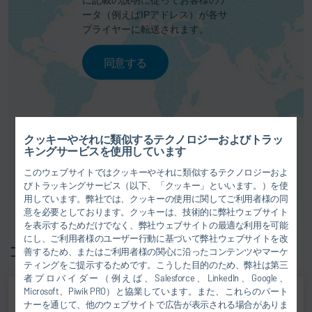
ータ（例えばIPアドレス）が各サ
プライヤーに転送されます。
同意する
クッキーやそれに類似するテクノロジーおよびトラッ
キングサービスを使用しています
このウェブサイトではクッキーやそれに類似するテクノロジーおよ
びトラッキングサービス（以下、「クッキー」といいます。）を使
用しています。弊社では、クッキーの使用に関してご利用者様の同
意を必要としております。クッキーは、技術的に弊社ウェブサイト
を表示するためだけでなく、弊社ウェブサイトの最適な利用を可能
にし、ご利用者様のユーザー行動に基づいて弊社ウェブサイトを改
コンタクト先
善するため、またはご利用者様の関心に沿ったコンテンツやマーケ
ティングをご提示するためです。こうした目的のため、弊社は第三
者プロバイダー（例えば、Salesforce、LinkedIn、Google、
Microsoft、Piwik PRO）と協業しています。また、これらのパート
ナーを通じて、他のウェブサイトで広告が表示される場合がありま