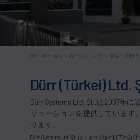
Dürr | JP
>
会社
>
我が社について
>
拠点
>
Dürr
Dürr (Türkei) Ltd. Ş
Dürr Systems Ltd. Şt
リューションを提供しています
ります。
Dürr Systems Ltd. Şti.はトルコ市場の以