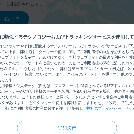
ヤーに転送されます。
同意する
に類似するテクノロジーおよびトラッキングサービスを使用して
ではクッキーやそれに類似するテクノロジーおよびトラッキングサービス（以下
しています。弊社では、クッキーの使用に関してご利用者様の同意を必要として
ウェブサイトを表示するためだけでなく、弊社ウェブサイトの最適な利用を可能
づいて弊社ウェブサイトを改善するため、またはご利用者様の関心に沿ったコン
めです。こうした目的のため、弊社は第三者プロバイダー（例えば、Salesforce
rosoft、Piwik PRO）と協業しています。また、これらのパートナーを通じて、他
あります。
利用者様の個人データ（例えば、プロフィールに保管されているIPアドレス）に
のパートナーがご利用者様のデータを米国、あるいは該当する場合、他の国へ送
になります。 こうした移転では、当局がデータにアクセスする場合やご利用者
スクがあります。 どのクッキーの使用を弊社に許可するかを、「設定」で選択し
ど、特にご利用者様の権利に関する詳しい情報は、
弊社のプライバシーポリシ
詳細設定
rg Hausmann