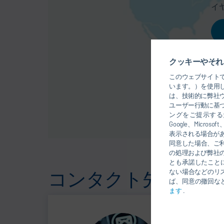
イ
クッキーやそれ
このウェブサイト
います。）を使用
は、技術的に弊社
ユーザー行動に基
ングをご提示するた
Google、Mic
表示される場合が
同意した場合、ご
の処理および弊社
とも承諾したこと
コンタクト先
ない場合などのリ
ば、同意の撤回な
ます
.
Jö