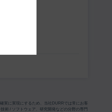
142 78-0
turkey@durr.com
tems AG
-Str. 34
etigheim-Bissingen
確実に実現にするため、当社DURRでは常にお客
技術 / ソフトウェア、研究開発などの分野の専門