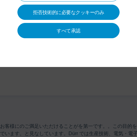
NAGING DIRECTOR
+49 7
拒否技術的に必要なクッキーのみ
info-
Dürr Sys
すべて承認
Carl-Benz
74321 Bi
ドイツ
すお客様にのご満足いただけることがを第一です。。この目的を
います。と見なしています。Dürr では生産技術、電気・電子