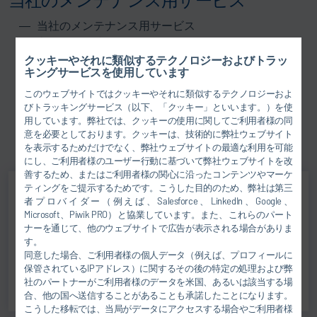
当社のメンテナンス用サービス
継続的な予防メンテナンス
機械的および電気的なチェックアップ・サービス
クッキーやそれに類似するテクノロジーおよびトラッ
キングサービスを使用しています
サービス契約（メンテナンス、ホットライン）
このウェブサイトではクッキーやそれに類似するテクノロジーおよ
製品の最適化、モニタリングとサポート
びトラッキングサービス（以下、「クッキー」といいます。）を使
ご依頼に対応するお見積書の作成
用しています。弊社では、クッキーの使用に関してご利用者様の同
現在稼働中工場の刷新と近代化
意を必要としております。クッキーは、技術的に弊社ウェブサイト
工程計画およびシミュレーション研究
を表示するためだけでなく、弊社ウェブサイトの最適な利用を可能
にし、ご利用者様のユーザー行動に基づいて弊社ウェブサイトを改
善するため、またはご利用者様の関心に沿ったコンテンツやマーケ
ティングをご提示するためです。こうした目的のため、弊社は第三
者プロバイダー（例えば、Salesforce、LinkedIn、Google、
Colin Scott
Microsoft、Piwik PRO）と協業しています。また、これらのパート
ナーを通じて、他のウェブサイトで広告が表示される場合がありま
SERVICE - PAINT SHOPS (PAINT
す。
同意した場合、ご利用者様の個人データ（例えば、プロフィールに
PROCESS & CONVEYORS)
保管されているIPアドレス）に関するその後の特定の処理および弊
社のパートナーがご利用者様のデータを米国、あるいは該当する場
合、他の国へ送信することがあることも承諾したことになります。
こうした移転では、当局がデータにアクセスする場合やご利用者様