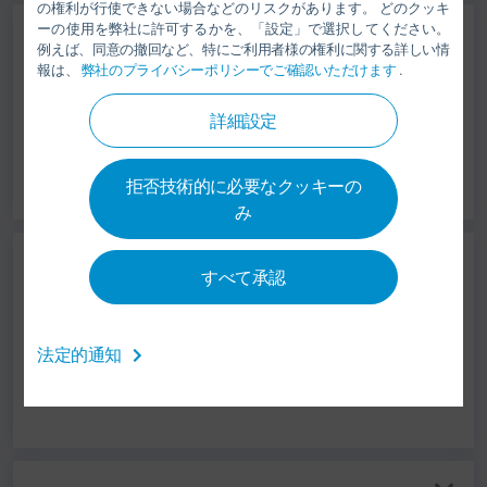
の権利が行使できない場合などのリスクがあります。 どのクッキ
ーの使用を弊社に許可するかを、「設定」で選択してください。
例えば、同意の撤回など、特にご利用者様の権利に関する詳しい情
Contact Maintenance
報は、
弊社のプライバシーポリシーでご確認いただけます
.
PAINT SHOPS (PAINT PROCESS &
詳細設定
CONVEYORS)
拒否技術的に必要なクッキーの
み
すべて承認
Contact Maintenance
PAINT APPLICATION
法定的通知
TECHNOLOGY