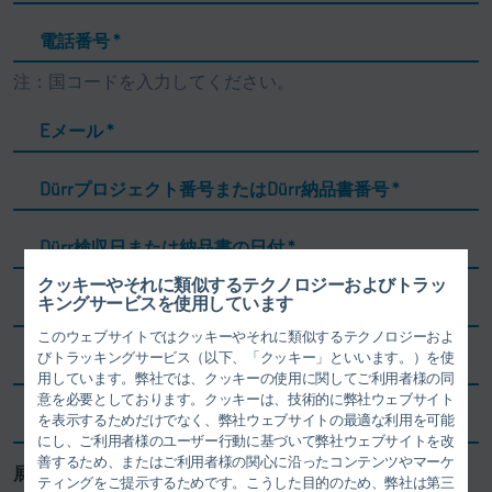
電話番号
*
注：国コードを入力してください。
Eメール
*
Dürrプロジェクト番号またはDürr納品書番号
*
Dürr検収日または納品書の日付
*
クッキーやそれに類似するテクノロジーおよびトラッ
Dürr ID / 品番
*
キングサービスを使用しています
このウェブサイトではクッキーやそれに類似するテクノロジーおよ
びトラッキングサービス（以下、「クッキー」といいます。）を使
シリアル番号
用しています。弊社では、クッキーの使用に関してご利用者様の同
意を必要としております。クッキーは、技術的に弊社ウェブサイト
銘板に記載されているコンポーネントメーカー
を表示するためだけでなく、弊社ウェブサイトの最適な利用を可能
にし、ご利用者様のユーザー行動に基づいて弊社ウェブサイトを改
善するため、またはご利用者様の関心に沿ったコンテンツやマーケ
展開日
*
ティングをご提示するためです。こうした目的のため、弊社は第三