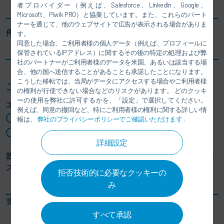
者プロバイダー（例えば、Salesforce、LinkedIn、Google、
Microsoft、Piwik PRO）と協業しています。また、これらのパート
ナーを通じて、他のウェブサイトで広告が表示される場合がありま
停止日
*
す。
同意した場合、ご利用者様の個人データ（例えば、プロフィールに
保管されているIPアドレス）に関するその後の特定の処理および弊
社のパートナーがご利用者様のデータを米国、あるいは該当する場
合、他の国へ送信することがあることも承諾したことになります。
こうした移転では、当局がデータにアクセスする場合やご利用者様
エラー情報
の権利が行使できない場合などのリスクがあります。 どのクッキ
ーの使用を弊社に許可するかを、「設定」で選択してください。
エラーはいつ発生しますか?
*
例えば、同意の撤回など、特にご利用者様の権利に関する詳しい情
永続的なエラー
報は、
弊社のプライバシーポリシーでご確認いただけます
.
散発的なエラー
詳細設定
故障は正確にどこで発生し、コンポーネントはどこにイン
ストールされていましたか?
*
拒否技術的に必要なクッキーの
み
要素を選択
すべて承認
その他：