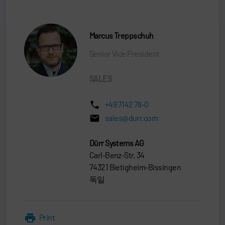
Marcus Treppschuh
Senior Vice President
SALES
+49 7142 78-0
sales@durr.com
Dürr Systems AG
Carl-Benz-Str. 34
74321 Bietigheim-Bissingen
독일
Print