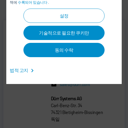
책에
수록되어 있습니다
.
설정
기술적으로 필요한 쿠키만
Jens Reiner
Senior Vice President
동의 수락
SALES
법적 고지
+49 7142 78-0
sales@durr.com
Dürr Systems AG
Carl-Benz-Str. 34
74321 Bietigheim-Bissingen
독일