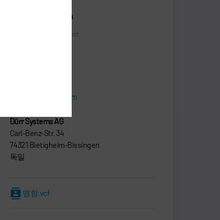
Marcus Treppschuh
Senior Vice President
SALES
+49 7142 78-0
sales@durr.com
Dürr Systems AG
Carl-Benz-Str. 34
74321 Bietigheim-Bissingen
독일
명함.vcf