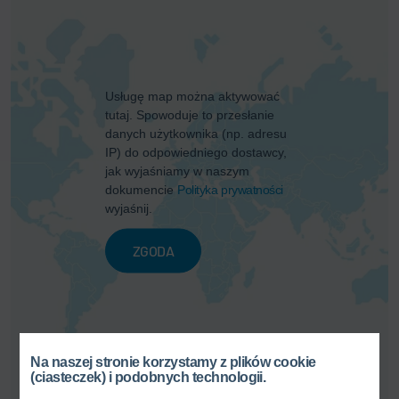
Usługę map można aktywować
tutaj. Spowoduje to przesłanie
danych użytkownika (np. adresu
IP) do odpowiedniego dostawcy,
jak wyjaśniamy w naszym
dokumencie
Polityka prywatności
wyjaśnij.
ZGODA
Na naszej stronie korzystamy z plików cookie
(ciasteczek) i podobnych technologii.