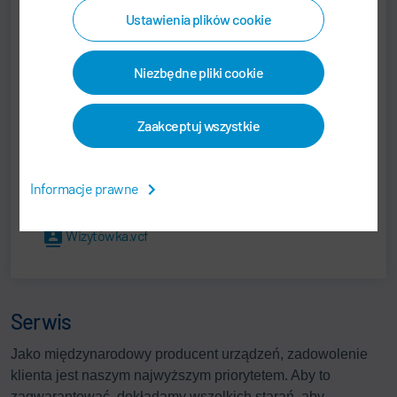
+82 2 6480-1000
Ustawienia plików cookie
byungwook.lee@durr.com
Niezbędne pliki cookie
Dürr Korea Inc.
20F., D-Cube City 662, Gyeongin-ro, Guro-gu
08209 Seoul
Zaakceptuj wszystkie
Republika Korei
Informacje prawne
Wizytówka.vcf
Serwis
Jako międzynarodowy producent urządzeń, zadowolenie
klienta jest naszym najwyższym priorytetem. Aby to
zagwarantować, dokładamy wszelkich starań, aby