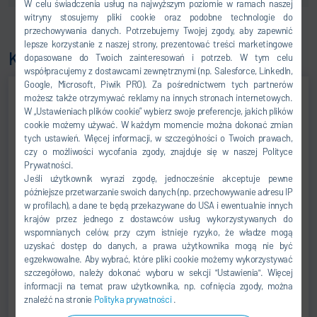
W celu świadczenia usług na najwyższym poziomie w ramach naszej
witryny stosujemy pliki cookie oraz podobne technologie do
przechowywania danych. Potrzebujemy Twojej zgody, aby zapewnić
lepsze korzystanie z naszej strony, prezentować treści marketingowe
Kontakt
dopasowane do Twoich zainteresowań i potrzeb. W tym celu
współpracujemy z dostawcami zewnętrznymi (np. Salesforce, LinkedIn,
Google, Microsoft, Piwik PRO). Za pośrednictwem tych partnerów
możesz także otrzymywać reklamy na innych stronach internetowych.
W „Ustawieniach plików cookie” wybierz swoje preferencje, jakich plików
cookie możemy używać. W każdym momencie można dokonać zmian
tych ustawień. Więcej informacji, w szczególności o Twoich prawach,
czy o możliwości wycofania zgody, znajduje się w naszej Polityce
Prywatności.
Jeśli użytkownik wyrazi zgodę, jednocześnie akceptuje pewne
późniejsze przetwarzanie swoich danych (np. przechowywanie adresu IP
w profilach), a dane te będą przekazywane do USA i ewentualnie innych
krajów przez jednego z dostawców usług wykorzystywanych do
Byungwook Lee
wspomnianych celów, przy czym istnieje ryzyko, że władze mogą
uzyskać dostęp do danych, a prawa użytkownika mogą nie być
Managing Director
egzekwowalne. Aby wybrać, które pliki cookie możemy wykorzystywać
szczegółowo, należy dokonać wyboru w sekcji "Ustawienia". Więcej
MANAGEMENT
informacji na temat praw użytkownika, np. cofnięcia zgody, można
znaleźć na stronie
Polityka prywatności
.