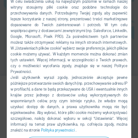
dokumencie
Polityka prywatności
W celu świadczenia usług na najwyższym poziomie w ramach naszej
wyjaśnij.
witryny stosujemy pliki cookie oraz podobne technologie do
przechowywania danych. Potrzebujemy Twojej zgody, aby zapewnić
lepsze korzystanie z naszej strony, prezentować treści marketingowe
ZGODA
dopasowane do Twoich zainteresowań i potrzeb. W tym celu
współpracujemy z dostawcami zewnętrznymi (np. Salesforce, LinkedIn,
Google, Microsoft, Piwik PRO). Za pośrednictwem tych partnerów
możesz także otrzymywać reklamy na innych stronach internetowych.
W „Ustawieniach plików cookie” wybierz swoje preferencje, jakich plików
cookie możemy używać. W każdym momencie można dokonać zmian
tych ustawień. Więcej informacji, w szczególności o Twoich prawach,
czy o możliwości wycofania zgody, znajduje się w naszej Polityce
Prywatności.
Jeśli użytkownik wyrazi zgodę, jednocześnie akceptuje pewne
późniejsze przetwarzanie swoich danych (np. przechowywanie adresu IP
w profilach), a dane te będą przekazywane do USA i ewentualnie innych
Jiaying Yu
krajów przez jednego z dostawców usług wykorzystywanych do
wspomnianych celów, przy czym istnieje ryzyko, że władze mogą
MARKETING
uzyskać dostęp do danych, a prawa użytkownika mogą nie być
egzekwowalne. Aby wybrać, które pliki cookie możemy wykorzystywać
szczegółowo, należy dokonać wyboru w sekcji "Ustawienia". Więcej
+86 21 3979-1554
informacji na temat praw użytkownika, np. cofnięcia zgody, można
Jiaying.Yu@durr.com.cn
znaleźć na stronie
Polityka prywatności
.