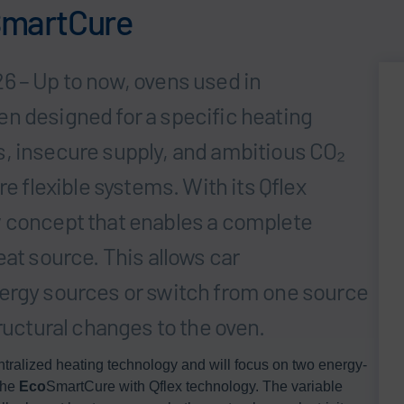
SmartCure
6 – Up to now, ovens used in
n designed for a specific heating
, insecure supply, and ambitious CO₂
re flexible systems. With its Qflex
w concept that enables a complete
eat source. This allows car
nergy sources or switch from one source
tructural changes to the oven.
entralized heating technology and will focus on two energy-
the
Eco
SmartCure with Qflex technology. The variable