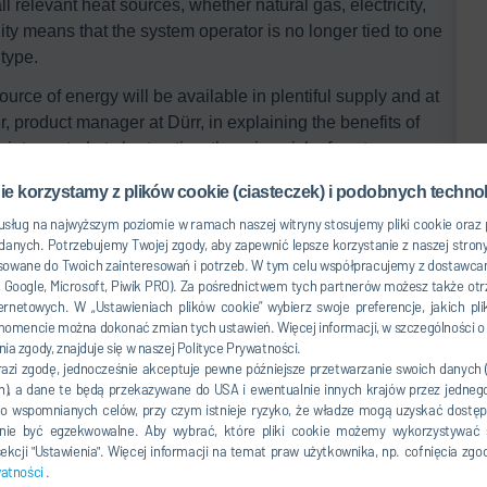
l relevant heat sources, whether natural gas, electricity,
lity means that the system operator is no longer tied to one
type.
ource of energy will be available in plentiful supply and at
, product manager at Dürr, in explaining the benefits of
interrupted at short notice, there is a risk of costs
 Energy-flexible ovens guarantee an alternative supply in
ie korzystamy z plików cookie (ciasteczek) i podobnych technol
omical, operators can switch to another source with
usług na najwyższym poziomie w ramach naszej witryny stosujemy pliki cookie oraz
he oven’s structural fabric. Choosing a hybrid system also
anych. Potrzebujemy Twojej zgody, aby zapewnić lepsze korzystanie z naszej strony
cheapest energy source depending on the time of day.”
owane do Twoich zainteresowań i potrzeb. W tym celu współpracujemy z dostawcam
n, Google, Microsoft, Piwik PRO). Za pośrednictwem tych partnerów możesz także o
ion
ernetowych. W „Ustawieniach plików cookie” wybierz swoje preferencje, jakich 
odule that generates heat for drying car bodies and
mencie można dokonać zmian tych ustawień. Więcej informacji, w szczególności o
ng a heating circuit. The standalone heating module can be
ia zgody, znajduje się w naszej Polityce Prywatności.
razi zgodę, jednocześnie akceptuje pewne późniejsze przetwarzanie swoich danych
shes to switch the energy source later, for example
ch), a dane te będą przekazywane do USA i ewentualnie innych krajów przez jedne
m, there is no change to the oven and only the heating
o wspomnianych celów, przy czym istnieje ryzyko, że władze mogą uzyskać dostęp
es it easy to integrate innovative technologies such as
ie być egzekwowalne. Aby wybrać, które pliki cookie możemy wykorzystywać 
rgy for later use.
kcji "Ustawienia". Więcej informacji na temat praw użytkownika, np. cofnięcia zgo
watności
.