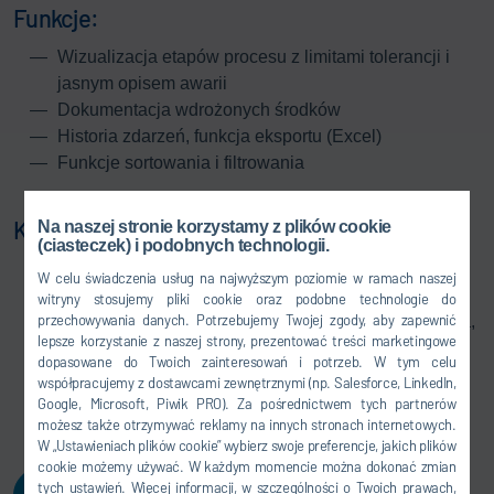
Funkcje:
Wizualizacja etapów procesu z limitami tolerancji i
jasnym opisem awarii
Dokumentacja wdrożonych środków
Historia zdarzeń, funkcja eksportu (Excel)
Funkcje sortowania i filtrowania
Korzyści:
Na naszej stronie korzystamy z plików cookie
(ciasteczek) i podobnych technologii.
Predykcyjna identyfikacja problemów związanych z
W celu świadczenia usług na najwyższym poziomie w ramach naszej
jakością komponentów
witryny stosujemy pliki cookie oraz podobne technologie do
przechowywania danych. Potrzebujemy Twojej zgody, aby zapewnić
Monitorowanie udanych etapów procesu napełniania,
lepsze korzystanie z naszej strony, prezentować treści marketingowe
ostrzeżeń i błędów
dopasowane do Twoich zainteresowań i potrzeb. W tym celu
Szybka reakcja na odchylenia od trendów dzięki
współpracujemy z dostawcami zewnętrznymi (np. Salesforce, LinkedIn,
automatycznie zalecanym działaniom
Google, Microsoft, Piwik PRO). Za pośrednictwem tych partnerów
możesz także otrzymywać reklamy na innych stronach internetowych.
W „Ustawieniach plików cookie” wybierz swoje preferencje, jakich plików
cookie możemy używać. W każdym momencie można dokonać zmian
tych ustawień. Więcej informacji, w szczególności o Twoich prawach,