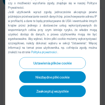
Zapraszamy do kontaktu!
czy o możliwości wycofania zgody, znajduje się w naszej Polityce
Prywatności.
Jeśli użytkownik wyrazi zgodę, jednocześnie akceptuje pewne
późniejsze przetwarzanie swoich danych (np. przechowywanie adresu IP
w profilach), a dane te będą przekazywane do USA i ewentualnie innych
Jörg Otto
krajów przez jednego z dostawców usług wykorzystywanych do
wspomnianych celów, przy czym istnieje ryzyko, że władze mogą
ACCOUNT SALES MANAGER
uzyskać dostęp do danych, a prawa użytkownika mogą nie być
egzekwowalne. Aby wybrać, które pliki cookie możemy wykorzystywać
+49 37296 547-0
szczegółowo, należy dokonać wyboru w sekcji "Ustawienia". Więcej
informacji na temat praw użytkownika, np. cofnięcia zgody, można
support.somac@durr.com
znaleźć na stronie
Polityka prywatności
.
Dürr Somac GmbH
Ustawienia plików cookie
Zwickauer Str. 30
09366 Stollberg
Niezbędne pliki cookie
Niemcy
Zaakceptuj wszystkie
Frank Kretzschmar