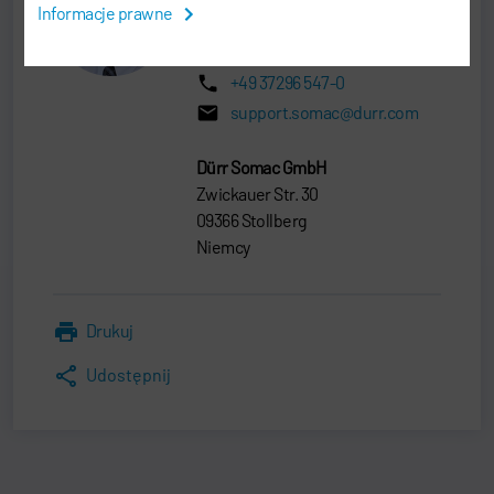
Informacje prawne
SERVICE MANAGER
+49 37296 547-0
support.somac@durr.com
Dürr Somac GmbH
Zwickauer Str. 30
09366 Stollberg
Niemcy
Drukuj
Udostępnij