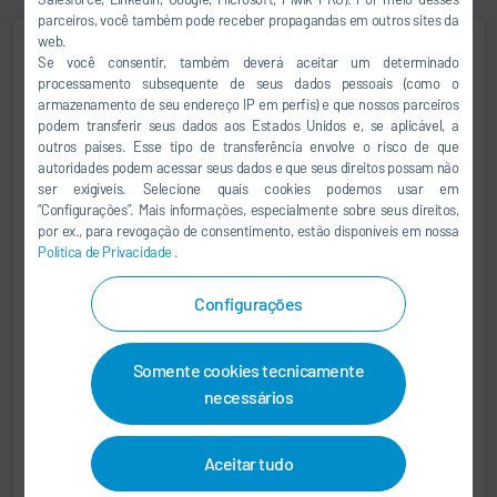
parceiros, você também pode receber propagandas em outros sites da
web.
Se você consentir, também deverá aceitar um determinado
processamento subsequente de seus dados pessoais (como o
William Mundim
armazenamento de seu endereço IP em perfis) e que nossos parceiros
SALES
podem transferir seus dados aos Estados Unidos e, se aplicável, a
outros países. Esse tipo de transferência envolve o risco de que
autoridades podem acessar seus dados e que seus direitos possam não
+55 11 5632-4641
ser exigíveis. Selecione quais cookies podemos usar em
“Configurações”. Mais informações, especialmente sobre seus direitos,
vendas@durr.com.br
por ex., para revogação de consentimento, estão disponíveis em nossa
Política de Privacidade
.
Dürr Brasil Ltda.
Rua Arnaldo Magniccaro, 500, Vila
Configurações
Gea
04691-060 São Paulo - SP
Somente cookies tecnicamente
Brasil
necessários
Aceitar tudo
Jens Reiner