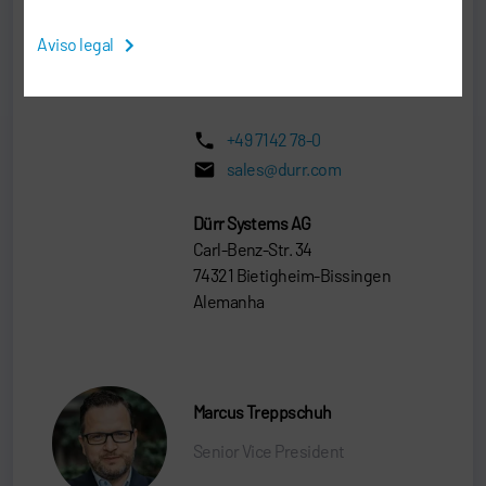
Senior Vice President
Aviso legal
SALES
+49 7142 78-0
sales@durr.com
Dürr Systems AG
Carl-Benz-Str. 34
74321 Bietigheim-Bissingen
Alemanha
Marcus Treppschuh
Senior Vice President