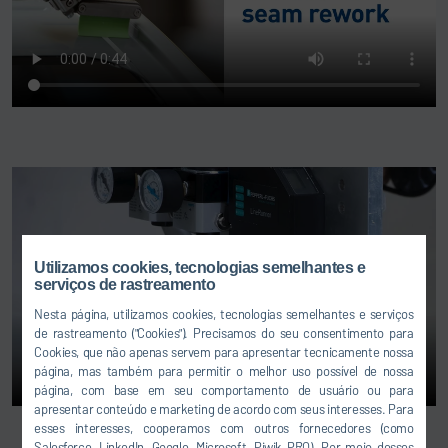
Utilizamos cookies, tecnologias semelhantes e
serviços de rastreamento
Nesta página, utilizamos cookies, tecnologias semelhantes e serviços
de rastreamento ("Cookies"). Precisamos do seu consentimento para
Cookies, que não apenas servem para apresentar tecnicamente nossa
página, mas também para permitir o melhor uso possível de nossa
página, com base em seu comportamento de usuário ou para
apresentar conteúdo e marketing de acordo com seus interesses. Para
esses interesses, cooperamos com outros fornecedores (como
Salesforce, LinkedIn, Google, Microsoft, Piwik PRO). Por meio desses