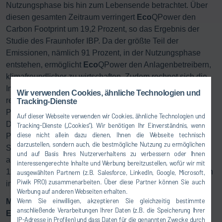
Nutzungsphase bis hin zum Lebensende betrachtet. Über
diesen gesamten Zeitraum verringert
Eco
QPower den
Carbon Footprint um 19,2 Prozent, so das Ergebnis der
Studie des Fraunhofer IBP. Da der größte Teil der
Emissionen, nämlich 91 Prozent, in der Nutzungsphase
entstehen, ermöglicht
Eco
QPower den Anlagenbetreibern,
klimafreundlicher zu wirtschaften. Zudem rechnet sich die
Investition in Nachhaltigkeit. In der Nutzungsphase
Wir verwenden Cookies, ähnliche Technologien und
reduziert
Eco
QPower den Energieverbrauch um 20,6
Tracking-Dienste
Prozent, bestätigt die Dürr-eigene Energiebedarfsanalyse.
Auf dieser Webseite verwenden wir Cookies, ähnliche Technologien und
Das bedeutet: Die optimierte Lackieranlage ist um rund 21
Tracking-Dienste („Cookies“). Wir benötigen Ihr Einverständnis, wenn
diese nicht allein dazu dienen, Ihnen die Webseite technisch
Prozent energieeffizienter als eine moderne
darzustellen, sondern auch, die bestmögliche Nutzung zu ermöglichen
Standardanlage. Dadurch spart der Betreiber über den
und auf Basis Ihres Nutzerverhaltens zu verbessern oder Ihnen
angenommenen Nutzungszeitraum von 15 Jahren und
interessengerechte Inhalte und Werbung bereitzustellen, wofür wir mit
110.000 lackierten Autokarosserien pro Jahr Energiekosten
ausgewählten Partnern (z.B. Salesforce, LinkedIn, Google, Microsoft,
Piwik PRO) zusammenarbeiten. Über diese Partner können Sie auch
in siebenstelliger Höhe.
Werbung auf anderen Webseiten erhalten.
Wenn Sie einwilligen, akzeptieren Sie gleichzeitig bestimmte
Mit EcoQPower bleibt keine Energie mehr ungenutzt
anschließende Verarbeitungen Ihrer Daten (z.B. die Speicherung Ihrer
Eco
QPower basiert auf der Idee, dass jeder einzelne
IP-Adresse in Profilen) und dass Daten für die genannten Zwecke durch