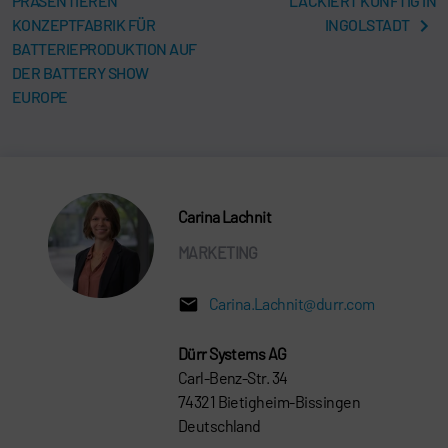
PRÄSENTIEREN
LACKIERT KÜNFTIG IN
KONZEPTFABRIK FÜR
INGOLSTADT
BATTERIEPRODUKTION AUF
DER BATTERY SHOW
EUROPE
Carina Lachnit
MARKETING
Carina.Lachnit@durr.com
Dürr Systems AG
Carl-Benz-Str. 34
74321 Bietigheim-Bissingen
Deutschland