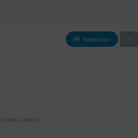
Newsletter
Newsletter
TY LINE
-
COOKIES