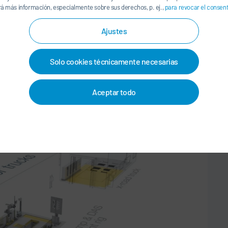
luz
á más información, especialmente sobre sus derechos, p. ej.,
para revocar el consen
Sensores de distancia de infrarrojos: utilizando una
Ajustes
cámara monocroma en el colector de luz
o para vehículos
Solo cookies técnicamente necesarias
Aceptar todo