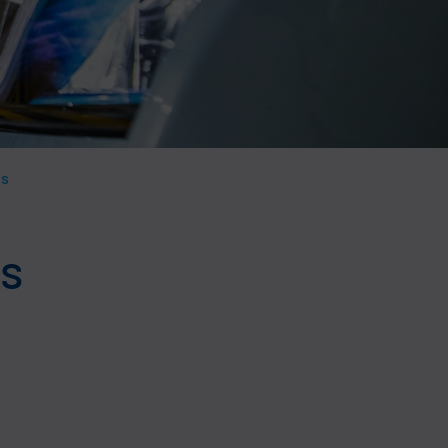
es
es