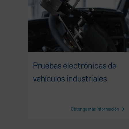
Pruebas electrónicas de
vehículos industriales
ación
Obtenga más información