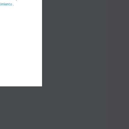
timiento
.