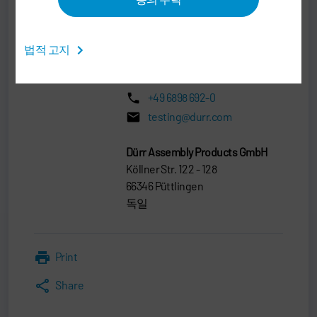
Timo Wallscheid
END OF LINE, COMMERCIAL
법적 고지
VEHICLE TESTING
+49 6898 692-0
testing@durr.com
Dürr Assembly Products GmbH
Köllner Str. 122 - 128
66346 Püttlingen
독일
Print
Share