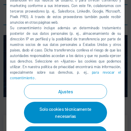
basándose en sus hábitos de usuario, o para ofrecer contenido y
marketing conforme a sus intereses. Con este fin, colaboramos con
terceros proveedores (p. ej., Salesforce, LinkedIn, Google, Microsoft,
Alcance de las pruebas de rodillos y de frenado
Piwik PRO). A través de estos proveedores también puede recibir
anuncios en otras páginas web.
Su consentimiento incluye además un determinado tratamiento
posterior de sus datos personales (p. ej., almacenamiento de su
dirección IP en perfiles) y la posibilidad de transferencia por parte de
nuestros socios de sus datos personales a Estados Unidos y otros
países, dado el caso. Dicha transferencia conlleva el riesgo de que las
autoridades responsables accedan a los datos y que no pueda ejercer
sus derechos. Seleccione en «Ajustes» las cookies que podemos
utilizar. En nuestra política de privacidad encontrará más información,
especialmente sobre sus derechos, p. ej.,
para revocar el
consentimiento
.
Ajustes
Solo cookies técnicamente
necesarias