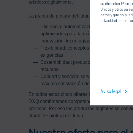
asistidos digitalmente.
su dirección IP en p
Unidos y otros paíse
datos y que no pueda
La planta de pintura del futuro se asienta sobre ci
privacidad encontrar
Eficiencia: automatización completa, softwar
optimizados para la máxima eficiencia total 
Innovación: tecnologías avanzadas para es
Flexibilidad: conceptos adaptables para to
exigencias
Sostenibilidad: productos y procesos pensa
recursos
Calidad y servicio: servicios y asistencia en
máxima satisfacción de los clientes
Aviso legal
En todos estos cinco pilares la digitalización ju
DXQ combinamos competencia de software y expe
precisas. Por eso los productos digitales se convie
planta de pintura del futuro.
Nuestra oferta para el