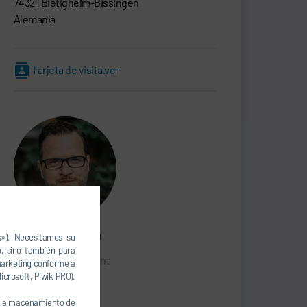
74321 Bietigheim-Bissingen
Alemania
Tarjeta de visita.vcf
Marcus Treppschuh
s»). Necesitamos su
, sino también para
Senior Vice President
 marketing conforme a
icrosoft, Piwik PRO).
SALES
., almacenamiento de