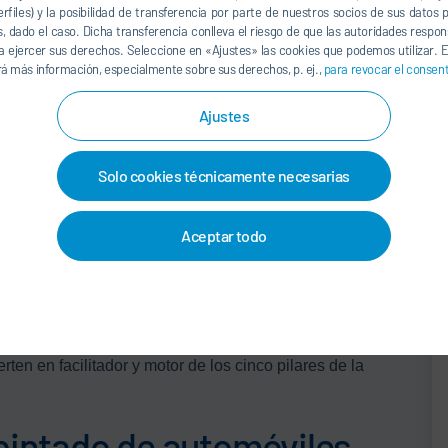
erfiles) y la posibilidad de transferencia por parte de nuestros socios de sus datos
s, dado el caso. Dicha transferencia conlleva el riesgo de que las autoridades respo
 ejercer sus derechos. Seleccione en «Ajustes» las cookies que podemos utilizar. E
nco pilares:
á más información, especialmente sobre sus derechos, p. ej.,
para revocar el consen
e inteligente y costes de inversión y operación
de la planta
Ajustes
tablecer impulsos que marcan tendencia
das las aplicaciones, capacidades de producción y
Solo cookies técnicamente necesarias
dos de forma ecológica para una producción que ahorra
Aceptar todo
 todo el mundo a lo largo de todo el ciclo de vida para la
ega un papel decisivo. Con nuestros productos de software
riencia en procesos de producción en soluciones
rten en facilitador y motor de los cinco pilares de la
 pintado de automóviles