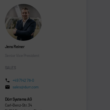
Jens Reiner
Senior Vice President
SALES
+49 7142 78-0
sales@durr.com
Dürr Systems AG
Carl-Benz-Str. 34