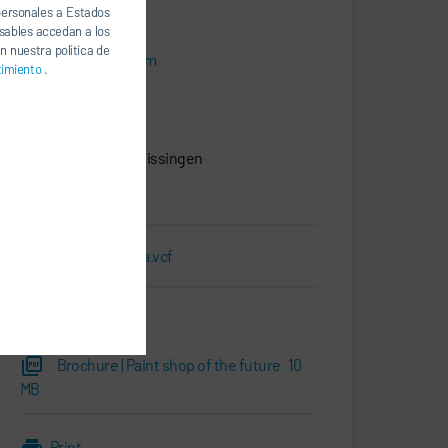
 personales a Estados
+49 7142 78-0
nsables accedan a los
n nuestra política de
sales@durr.com
timiento
.
Dürr Systems AG
Carl-Benz-Str. 34
74321 Bietigheim-Bissingen
Alemania
Tarjeta de visita.vcf
Descargas
Brochure | Paint shop of the future
10
MB
Print