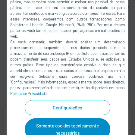
página, mas também para permitir o melhor uso possível de nossa
Know-how abrangente de processos e tecnologias de
página, com base em seu comportamento de usuário ou para
apresentar conteúdo e marketing de acordo com seus interesses. Para
altíssima qualidade:
esses interesses, cooperamos com outros fornecedores (como
Simulação e planejamento de CFD
Salesforce, LinkedIn, Google, Microsoft, Piwik PRO). Por meio desses
Cabines de pintura e aplicações com robôs
parceiros, você também pode receber propagandas em outros sites da
Pré-tratamento e proteção contra a corrosão
web.
Se você consentir, também deverá aceitar um determinado
Sistemas de secagem
processamento subsequente de seus dados pessoais (como o
Equipamento de transporte
armazenamento de seu endereço IP em perfis) e que nossos parceiros
Soluções de software personalizadas para a
podem transferir seus dados aos Estados Unidos e, se aplicável, a
operação, análise e controle das instalações.
outros países. Esse tipo de transferência envolve o risco de que
autoridades podem acessar seus dados e que seus direitos possam não
Implementação profissional e gerenciamento de
ser exigíveis. Selecione quais cookies podemos usar em
partidas
“Configurações”. Mais informações, especialmente sobre seus direitos,
Serviço de peças de reposição, inspeção e
por ex., para revogação de consentimento, estão disponíveis em nossa
Política de Privacidade
.
manutenção
Unidades de serviço no mundo todo
Configurações
Somente cookies tecnicamente
Jens Reiner
necessários