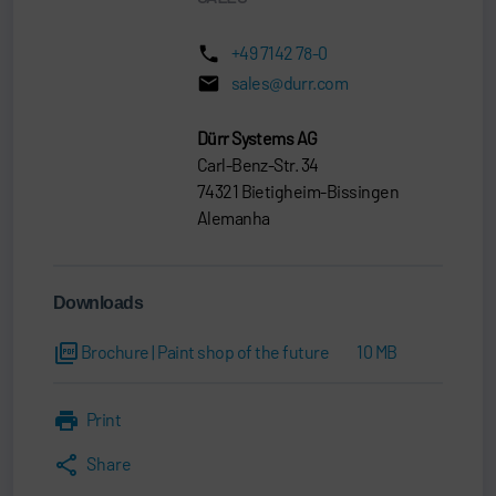
+49 7142 78-0
sales@durr.com
Dürr Systems AG
Carl-Benz-Str. 34
74321 Bietigheim-Bissingen
Alemanha
Downloads
Brochure | Paint shop of the future
10 MB
Print
Share