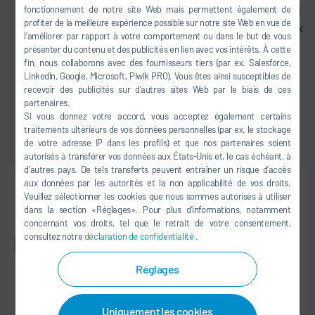
fonctionnement de notre site Web mais permettent également de
Qualité des produits garantie : à tout moment, le profil
profiter de la meilleure expérience possible sur notre site Web en vue de
de température de l'étuve correspond exactement aux
l’améliorer par rapport à votre comportement ou dans le but de vous
prescriptions relatives au procédé et la part d'air frais
présenter du contenu et des publicités en lien avec vos intérêts. À cette
par carrosserie est respectée de manière
fin, nous collaborons avec des fournisseurs tiers (par ex. Salesforce,
LinkedIn, Google, Microsoft, Piwik PRO). Vous êtes ainsi susceptibles de
ininterrompue
recevoir des publicités sur d’autres sites Web par le biais de ces
Prise en compte du condensat et des aspects
partenaires.
sécuritaires
Si vous donnez votre accord, vous acceptez également certains
Commande intelligente via un système intelligent au
traitements ultérieurs de vos données personnelles (par ex. le stockage
de votre adresse IP dans les profils) et que nos partenaires soient
rapport qualité-prix intéressant
autorisés à transférer vos données aux États-Unis et, le cas échéant, à
d’autres pays. De tels transferts peuvent entraîner un risque d’accès
aux données par les autorités et la non applicabilité de vos droits.
Veuillez sélectionner les cookies que nous sommes autorisés à utiliser
dans la section «Réglages». Pour plus d’informations, notamment
concernant vos droits, tel que le retrait de votre consentement,
consultez notre
déclaration de confidentialité
.
Réglages
Uniquement les cookies