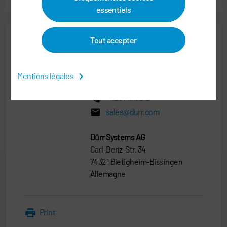
essentiels
Tout accepter
Dr. Heiko Dieter
PRODUCT MANAGEMENT
Mentions légales
+49 7142 78-0
sales@durr.com
Dürr Systems AG
Carl-Benz-Str. 34
74321 Bietigheim-Bissingen
Allemagne
Print