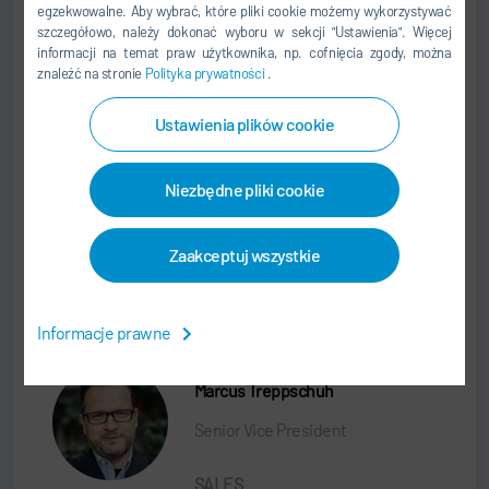
Senior Vice President
egzekwowalne. Aby wybrać, które pliki cookie możemy wykorzystywać
szczegółowo, należy dokonać wyboru w sekcji "Ustawienia". Więcej
informacji na temat praw użytkownika, np. cofnięcia zgody, można
SALES
znaleźć na stronie
Polityka prywatności
.
+49 7142 78-0
Ustawienia plików cookie
sales@durr.com
Niezbędne pliki cookie
Dürr Systems AG
Carl-Benz-Str. 34
74321 Bietigheim-Bissingen
Zaakceptuj wszystkie
Niemcy
Informacje prawne
Marcus Treppschuh
Senior Vice President
SALES