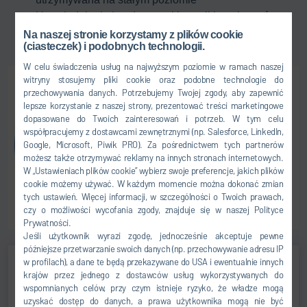
Uwzględnienie kondensatu i kwestii bezpieczeństwa
Inteligentna koncepcja sterowania dzięki
Na naszej stronie korzystamy z plików cookie
(ciasteczek) i podobnych technologii.
inteligentnemu, korzystnemu cenowo systemowi
W celu świadczenia usług na najwyższym poziomie w ramach naszej
witryny stosujemy pliki cookie oraz podobne technologie do
przechowywania danych. Potrzebujemy Twojej zgody, aby zapewnić
lepsze korzystanie z naszej strony, prezentować treści marketingowe
dopasowane do Twoich zainteresowań i potrzeb. W tym celu
współpracujemy z dostawcami zewnętrznymi (np. Salesforce, LinkedIn,
Google, Microsoft, Piwik PRO). Za pośrednictwem tych partnerów
możesz także otrzymywać reklamy na innych stronach internetowych.
W „Ustawieniach plików cookie” wybierz swoje preferencje, jakich plików
cookie możemy używać. W każdym momencie można dokonać zmian
tych ustawień. Więcej informacji, w szczególności o Twoich prawach,
czy o możliwości wycofania zgody, znajduje się w naszej Polityce
Prywatności.
Jeśli użytkownik wyrazi zgodę, jednocześnie akceptuje pewne
późniejsze przetwarzanie swoich danych (np. przechowywanie adresu IP
w profilach), a dane te będą przekazywane do USA i ewentualnie innych
krajów przez jednego z dostawców usług wykorzystywanych do
Jens Reiner
wspomnianych celów, przy czym istnieje ryzyko, że władze mogą
uzyskać dostęp do danych, a prawa użytkownika mogą nie być