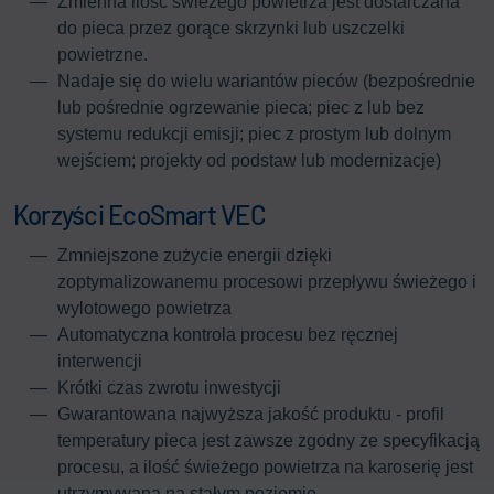
Zmienna ilość świeżego powietrza jest dostarczana
do pieca przez gorące skrzynki lub uszczelki
powietrzne.
Nadaje się do wielu wariantów pieców (bezpośrednie
lub pośrednie ogrzewanie pieca; piec z lub bez
systemu redukcji emisji; piec z prostym lub dolnym
wejściem; projekty od podstaw lub modernizacje)
Korzyści EcoSmart VEC
Zmniejszone zużycie energii dzięki
zoptymalizowanemu procesowi przepływu świeżego i
wylotowego powietrza
Automatyczna kontrola procesu bez ręcznej
interwencji
Krótki czas zwrotu inwestycji
Gwarantowana najwyższa jakość produktu - profil
temperatury pieca jest zawsze zgodny ze specyfikacją
procesu, a ilość świeżego powietrza na karoserię jest
utrzymywana na stałym poziomie