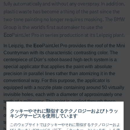
fully automatically and without any overspray. In addition,
plastic waste has become a thing of the past since the
two-tone painting no longer requires masking. The BMW
Group is the world’s first automaker to use the
Eco
PaintJet Pro in series production at its Leipzig plant.
In Leipzig, the
Eco
PaintJet Pro provides the roof of the Mini
Countryman with its characteristic contrasting color. The
centerpiece of Dürr’s robot-based high-tech system is a
special applicator that applies the paint with absolute
precision in parallel lines rather than atomizing it in the
conventional way. For this purpose, the applicator is
equipped with a nozzle plate containing around 50 virtually
invisible holes, each with a diameter of approximately one
tenth of a millimeter. The paint is applied through these
holes from a distance of 30 mm without generating any
クッキーやそれに類似するテクノロジーおよびトラッ
overspray at all and thus without any material loss. The
キングサービスを使用しています
technology employed in Leipzig makes it possible for each
このウェブサイトではクッキーやそれに類似するテクノロジーおよ
hole in the nozzle plate to be opened and closed
びトラッキングサービス（以下、「クッキー」といいます。）を使