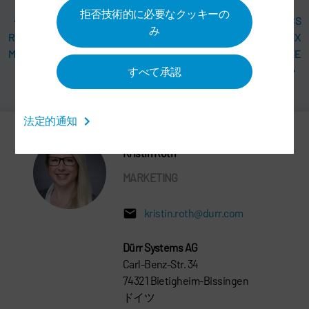
拒否技術的に必要なクッキーの
ECOPUMP2 VP
BROWN COUNTY ORGANICS
み
REQUIRES LESS
RELIES ON DÜRR’S SORPT.X
MAINTENANCE
SB TECHNOLOGY TO CREATE
PURE BIOGAS
すべて承認
法定的通知
Kristin Roth
MARKETING
kristin.roth@durr.com
Dürr Systems AG
Carl-Benz-Str. 34
74321 Bietigheim-Bissingen
ドイツ