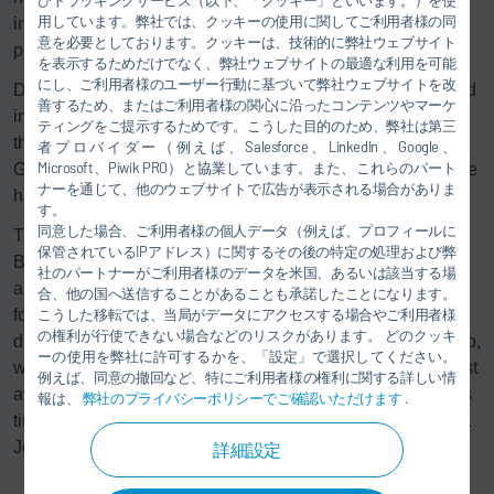
用しています。弊社では、クッキーの使用に関してご利用者様の同
individually. This offers even more possibilities and
意を必要としております。クッキーは、技術的に弊社ウェブサイト
precision in decorative painting.
を表示するためだけでなく、弊社ウェブサイトの最適な利用を可能
にし、ご利用者様のユーザー行動に基づいて弊社ウェブサイトを改
Dr. Jochen Weyrauch, CEO of Dürr AG, accepted the award
善するため、またはご利用者様の関心に沿ったコンテンツやマーケ
in Munich: “Every good innovation needs good partners on
ティングをご提示するためです。こうした目的のため、弊社は第三
the customer side who can see the potential. The BMW
者プロバイダー（例えば、Salesforce、LinkedIn、Google、
Microsoft、Piwik PRO）と協業しています。また、これらのパート
Group is such a partner. With the overspray-free process we
ナーを通じて、他のウェブサイトで広告が表示される場合がありま
have revolutionized series painting together.”
す。
同意した場合、ご利用者様の個人データ（例えば、プロフィールに
This is the second time Dürr has been presented with the
保管されているIPアドレス）に関するその後の特定の処理および弊
BMW Group Supplier Innovation Award. The mechanical
社のパートナーがご利用者様のデータを米国、あるいは該当する場
and plant engineering firm first received the award in 2011
合、他の国へ送信することがあることも承諾したことになります。
こうした移転では、当局がデータにアクセスする場合やご利用者様
for its energy-efficient
Eco
DryScrubber technology for the
の権利が行使できない場合などのリスクがあります。 どのクッキ
dry separation of overspray. “Now, with the
Eco
PaintJet Pro,
ーの使用を弊社に許可するかを、「設定」で選択してください。
we have achieved another giant leap in innovation: The first
例えば、同意の撤回など、特にご利用者様の権利に関する詳しい情
award was about better overspray separation, whereas this
報は、
弊社のプライバシーポリシーでご確認いただけます
.
time we have eliminated the overspray altogether,” says Dr.
Jochen Weyrauch.
詳細設定