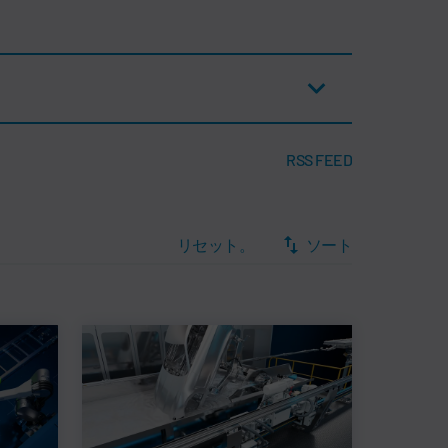
RSS FEED
リセット。
ソート