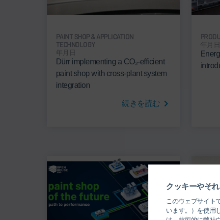
PAINT SHOP & APPLICATION
PRODU
TECHNOLOGY
年月
年月日
Energy
Dürr implementing a CO₂-efficient
intro
paint shop with cross-plant system
integration
続きを読む
クッキーやそれ
このウェブサイト
います。）を使用
は、技術的に弊社