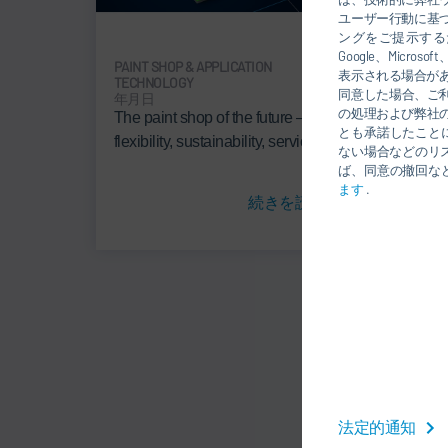
ユーザー行動に基
ングをご提示するた
Google、Mic
PAINT SHOP & APPLICATION
PAINT 
表示される場合が
TECHNOLOGY
TECHN
同意した場合、ご
年月日
年月
の処理および弊社
The paint shop of the future –
New D
とも承諾したこと
flexibility, sustainability, service
fast 
ない場合などのリ
flexibi
ば、同意の撤回な
ます
.
続きを読む
法定的通知