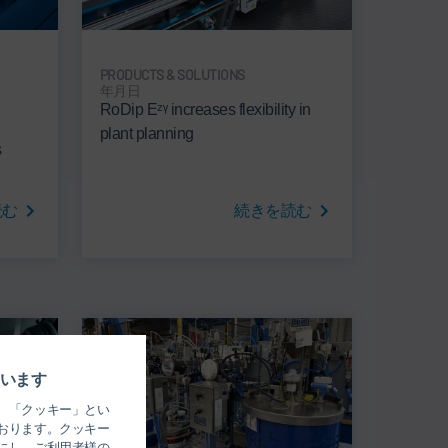
PRODUCTS & SOLUTIONS
年月日
RoDip Eᶻᵞ increases flexibility in
plant planning
s
読む
続きを読む
います
、「クッキー」とい
おります。クッキー
にし、ご利用者様の