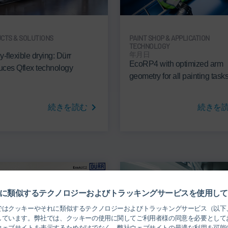
CTS & SOLUTIONS
PAINT SHOP & APPLICATION
日
TECHNOLOGY
年月日
-flexible drying: Dürr
EcoRP4 with optimized arm
duces Qflex technology
geometry for all painting task
続きを読む
続きを
に類似するテクノロジーおよびトラッキングサービスを使用して
ではクッキーやそれに類似するテクノロジーおよびトラッキングサービス（以下
しています。弊社では、クッキーの使用に関してご利用者様の同意を必要として
ウェブサイトを表示するためだけでなく、弊社ウェブサイトの最適な利用を可能