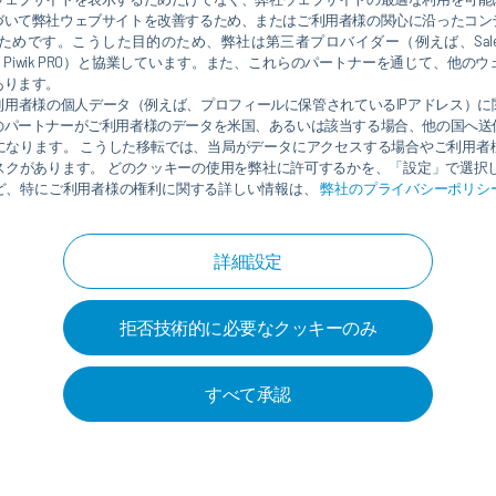
づいて弊社ウェブサイトを改善するため、またはご利用者様の関心に沿ったコン
めです。こうした目的のため、弊社は第三者プロバイダー（例えば、Salesforce
rosoft、Piwik PRO）と協業しています。また、これらのパートナーを通じて、他
SHOP & APPLICATION
PAINT SHOP & APPLICATION
あります。
OLOGY
TECHNOLOGY
利用者様の個人データ（例えば、プロフィールに保管されているIPアドレス）に
日
年月日
のパートナーがご利用者様のデータを米国、あるいは該当する場合、他の国へ送
ürr EcoAUC2 control unit for
EcoNextJet prints custom de
になります。 こうした移転では、当局がデータにアクセスする場合やご利用者
integration and maximum
on vehicle bodies
スクがあります。 どのクッキーの使用を弊社に許可するかを、「設定」で選択し
lity
ど、特にご利用者様の権利に関する詳しい情報は、
弊社のプライバシーポリシ
続きを読む
続きを
詳細設定
拒否技術的に必要なクッキーのみ
すべて承認
その他をロード