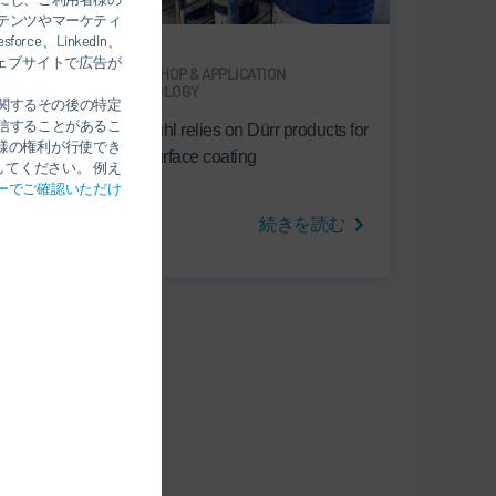
テンツやマーケティ
、LinkedIn、
のウェブサイトで広告が
PAINT SHOP & APPLICATION
TECHNOLOGY
関するその後の特定
年月日
信することがあるこ
signs
Interstuhl relies on Dürr products for
様の権利が行使でき
seat surface coating
てください。 例え
ーでご確認いただけ
読む
続きを読む