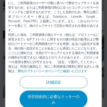
にし、ご利用者様のユーザー行動に基づいて弊社ウェブサイトを改
善するため、またはご利用者様の関心に沿ったコンテンツやマーケ
ティングをご提示するためです。こうした目的のため、弊社は第三
者プロバイダー（例えば、Salesforce、LinkedIn、Google、
最終組立向けのコンベア技術
Microsoft、Piwik PRO）と協業しています。また、これらのパート
ナーを通じて、他のウェブサイトで広告が表示される場合がありま
す。
同意した場合、ご利用者様の個人データ（例えば、プロフィールに
保管されているIPアドレス）に関するその後の特定の処理および弊
社のパートナーがご利用者様のデータを米国、あるいは該当する場
合、他の国へ送信することがあることも承諾したことになります。
こうした移転では、当局がデータにアクセスする場合やご利用者様
の権利が行使できない場合などのリスクがあります。 どのクッキ
ーの使用を弊社に許可するかを、「設定」で選択してください。
例えば、同意の撤回など、特にご利用者様の権利に関する詳しい情
報は、
弊社のプライバシーポリシーでご確認いただけます
.
詳細設定
拒否技術的に必要なクッキーの
み
接着技術