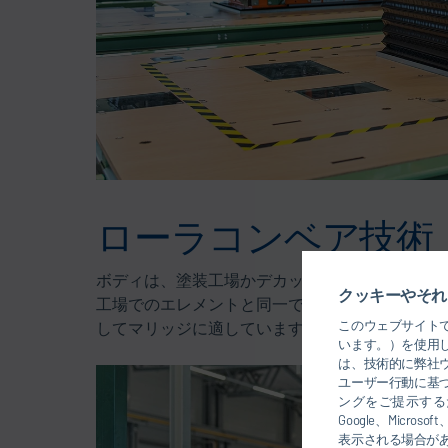
ローラコンベア技術
ボディは、塗装工場かデカップリングバッファー
クッキーやそれ
工場でのエレメントと同一です。ローラコンベア
このウェブサイト
してマリッジに適しています。
います。）を使用
は、技術的に弊社
ユーザー行動に基
ングをご提示するた
Google、Mic
表示される場合が