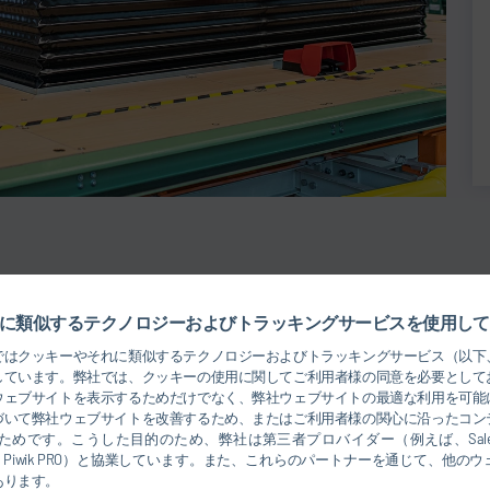
から接続のためローラコンベア上で搬送されます。塗装
に類似するテクノロジーおよびトラッキングサービスを使用して
技術は、最終組立内のスキッド搬送、事前組み立て、そ
ではクッキーやそれに類似するテクノロジーおよびトラッキングサービス（以下
しています。弊社では、クッキーの使用に関してご利用者様の同意を必要として
ウェブサイトを表示するためだけでなく、弊社ウェブサイトの最適な利用を可能
づいて弊社ウェブサイトを改善するため、またはご利用者様の関心に沿ったコン
めです。こうした目的のため、弊社は第三者プロバイダー（例えば、Salesforce
rosoft、Piwik PRO）と協業しています。また、これらのパートナーを通じて、他
あります。