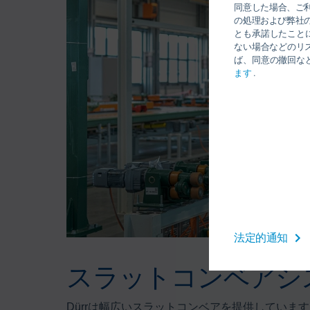
同意した場合、ご
の処理および弊社
とも承諾したこと
ない場合などのリ
ば、同意の撤回な
ます
.
法定的通知
スラットコンベアシ
Dürrは幅広いスラットコンベアを提供してい