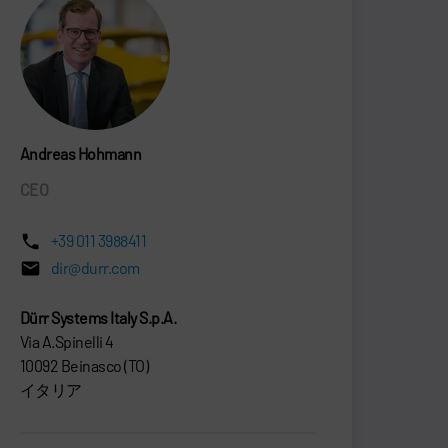
Andreas Hohmann
CEO
+39 011 3988411
dir@durr.com
Dürr Systems Italy S.p.A.
Via A.Spinelli 4
10092 Beinasco (TO)
イタリア