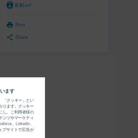
名刺.vcf
Print
Share
います
、「クッキー」とい
おります。クッキー
にし、ご利用者様の
テンツやマーケティ
、LinkedIn、
のウェブサイトで広告が