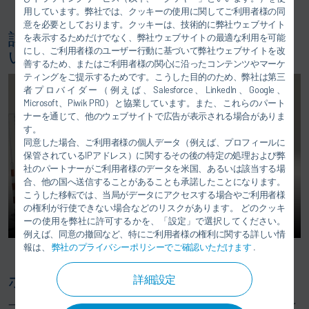
レーン・チェンジ・アシスト
用しています。弊社では、クッキーの使用に関してご利用者様の同
意を必要としております。クッキーは、技術的に弊社ウェブサイト
詳しくはx-DASalignビデオでご覧くださ
を表示するためだけでなく、弊社ウェブサイトの最適な利用を可能
にし、ご利用者様のユーザー行動に基づいて弊社ウェブサイトを改
い。
善するため、またはご利用者様の関心に沿ったコンテンツやマーケ
ティングをご提示するためです。こうした目的のため、弊社は第三
者プロバイダー（例えば、Salesforce、LinkedIn、Google、
Microsoft、Piwik PRO）と協業しています。また、これらのパート
ナーを通じて、他のウェブサイトで広告が表示される場合がありま
す。
同意した場合、ご利用者様の個人データ（例えば、プロフィールに
保管されているIPアドレス）に関するその後の特定の処理および弊
社のパートナーがご利用者様のデータを米国、あるいは該当する場
合、他の国へ送信することがあることも承諾したことになります。
こうした移転では、当局がデータにアクセスする場合やご利用者様
の権利が行使できない場合などのリスクがあります。 どのクッキ
ーの使用を弊社に許可するかを、「設定」で選択してください。
例えば、同意の撤回など、特にご利用者様の権利に関する詳しい情
報は、
弊社のプライバシーポリシーでご確認いただけます
.
ホイールアライメントスタンド
詳細設定
一部の試験はシャシージオメトリテストスタンド
x-wheel
と