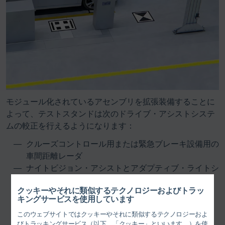
モジュール化されているアセンブリを拡張装備することに
よって、テストスタンドは次のドライブ・アシストシステ
ムの較正を行えるようになります：
クルーズコントロール用または緊急ブレーキ設備用の
車間距離レーダ
ナイトビジョン・アシストとアダプティブ・ライトシ
ステム
クッキーやそれに類似するテクノロジーおよびトラッ
車線逸脱警告
キングサービスを使用しています
ヘッドアップディスプレイ
このウェブサイトではクッキーやそれに類似するテクノロジーおよ
バックカメラおよび/または全方位カメラシステム
びトラッキングサービス（以下、「クッキー」といいます。）を使