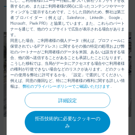
にし、ご利用者様のユーザー行動に基づいて弊社ウェブサイトを改
善するため、またはご利用者様の関心に沿ったコンテンツやマーケ
ティングをご提示するためです。こうした目的のため、弊社は第三
者プロバイダー（例えば、Salesforce、LinkedIn、Google、
Microsoft、Piwik PRO）と協業しています。また、これらのパート
ナーを通じて、他のウェブサイトで広告が表示される場合がありま
す。
同意した場合、ご利用者様の個人データ（例えば、プロフィールに
保管されているIPアドレス）に関するその後の特定の処理および弊
社のパートナーがご利用者様のデータを米国、あるいは該当する場
合、他の国へ送信することがあることも承諾したことになります。
こうした移転では、当局がデータにアクセスする場合やご利用者様
の権利が行使できない場合などのリスクがあります。 どのクッキ
ーの使用を弊社に許可するかを、「設定」で選択してください。
例えば、同意の撤回など、特にご利用者様の権利に関する詳しい情
報は、
弊社のプライバシーポリシーでご確認いただけます
.
詳細設定
拒否技術的に必要なクッキーの
み
スキッドレスのマテリアルハンドリング