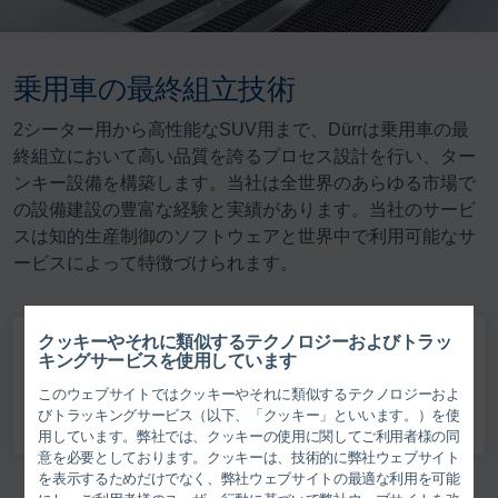
乗用車の最終組立技術
2シーター用から高性能なSUV用まで、Dürrは乗用車の最
終組立において高い品質を誇るプロセス設計を行い、ター
ンキー設備を構築します。当社は全世界のあらゆる市場で
の設備建設の豊富な経験と実績があります。当社のサービ
スは知的生産制御のソフトウェアと世界中で利用可能なサ
ービスによって特徴づけられます。
クッキーやそれに類似するテクノロジーおよびトラッ
Print
キングサービスを使用しています
このウェブサイトではクッキーやそれに類似するテクノロジーおよ
Share
びトラッキングサービス（以下、「クッキー」といいます。）を使
用しています。弊社では、クッキーの使用に関してご利用者様の同
意を必要としております。クッキーは、技術的に弊社ウェブサイト
を表示するためだけでなく、弊社ウェブサイトの最適な利用を可能
類似製品
補完製品