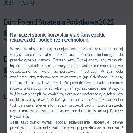
2023
296 KB
Dürr Poland Strategia Podatkowa 2022
Dokument dotyczacy informacij o strategii podatkowej
Na naszej stronie korzystamy z plików cookie
2022
242 KB
(ciasteczek) i podobnych technologii.
W celu świadczenia usług na najwyższym poziomie w ramach naszej
witryny stosujemy pliki cookie oraz podobne technologie do
Dürr Poland Strategia Podatkowa 2021
przechowywania danych. Potrzebujemy Twojej zgody, aby zapewnić
lepsze korzystanie z naszej strony, prezentować treści marketingowe
Dokument dotyczący informacji o strategia podatkowa
dopasowane do Twoich zainteresowań i potrzeb. W tym celu
2021
237 KB
współpracujemy z dostawcami zewnętrznymi (np. Salesforce, LinkedIn,
Google, Microsoft, Piwik PRO). Za pośrednictwem tych partnerów
możesz także otrzymywać reklamy na innych stronach internetowych.
W „Ustawieniach plików cookie” wybierz swoje preferencje, jakich plików
Lokalizacja
cookie możemy używać. W każdym momencie można dokonać zmian
tych ustawień. Więcej informacji, w szczególności o Twoich prawach,
czy o możliwości wycofania zgody, znajduje się w naszej Polityce
Prywatności.
Jeśli użytkownik wyrazi zgodę, jednocześnie akceptuje pewne
późniejsze przetwarzanie swoich danych (np. przechowywanie adresu IP