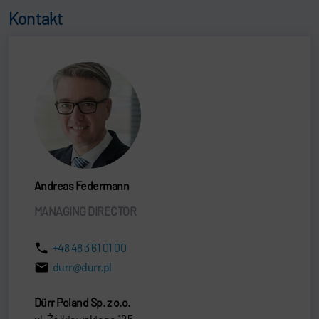
Kontakt
Andreas Federmann
MANAGING DIRECTOR
+48 48 3 61 01 00
durr@durr.pl
Dürr Poland Sp. z o.o.