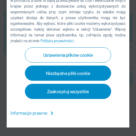
w profilach), a dane te będą przekazywane do USA i ewentualnie innych
krajów przez jednego z dostawców usług wykorzystywanych do
wspomnianych celów, przy czym istnieje ryzyko, że władze mogą
Usługę map można aktywować
uzyskać dostęp do danych, a prawa użytkownika mogą nie być
tutaj. Spowoduje to przesłanie
egzekwowalne. Aby wybrać, które pliki cookie możemy wykorzystywać
danych użytkownika (np. adresu
szczegółowo, należy dokonać wyboru w sekcji "Ustawienia". Więcej
IP) do odpowiedniego dostawcy,
informacji na temat praw użytkownika, np. cofnięcia zgody, można
znaleźć na stronie
Polityka prywatności
.
jak wyjaśniamy w naszym
dokumencie
Polityka prywatności
wyjaśnij.
Ustawienia plików cookie
ZGODA
Niezbędne pliki cookie
Zaakceptuj wszystkie
Informacje prawne