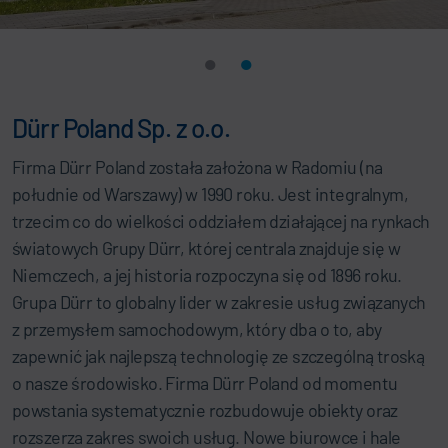
Dürr Poland Sp. z o.o.
Firma Dürr Poland została założona w Radomiu (na
południe od Warszawy) w 1990 roku. Jest integralnym,
trzecim co do wielkości oddziałem działającej na rynkach
światowych Grupy Dürr, której centrala znajduje się w
Niemczech, a jej historia rozpoczyna się od 1896 roku.
Grupa Dürr to globalny lider w zakresie usług związanych
z przemysłem samochodowym, który dba o to, aby
zapewnić jak najlepszą technologię ze szczególną troską
o nasze środowisko. Firma Dürr Poland od momentu
powstania systematycznie rozbudowuje obiekty oraz
rozszerza zakres swoich usług. Nowe biurowce i hale