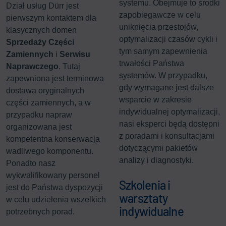
systemu. Obejmuje to środki
Dział usług Dürr jest
zapobiegawcze w celu
pierwszym kontaktem dla
uniknięcia przestojów,
klasycznych domen
optymalizacji czasów cykli i
Sprzedaży Części
tym samym zapewnienia
Zamiennych
i
Serwisu
trwałości Państwa
Naprawczego
. Tutaj
systemów. W przypadku,
zapewniona jest terminowa
gdy wymagane jest dalsze
dostawa oryginalnych
wsparcie w zakresie
części zamiennych, a w
indywidualnej optymalizacji,
przypadku napraw
nasi eksperci będą dostępni
organizowana jest
z poradami i konsultacjami
kompetentna konserwacja
dotyczącymi pakietów
wadliwego komponentu.
analizy i diagnostyki.
Ponadto nasz
wykwalifikowany personel
Szkolenia i
jest do Państwa dyspozycji
warsztaty
w celu udzielenia wszelkich
indywidualne
potrzebnych porad.