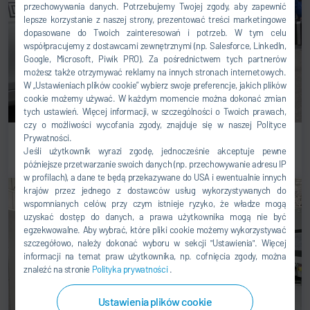
przechowywania danych. Potrzebujemy Twojej zgody, aby zapewnić
lepsze korzystanie z naszej strony, prezentować treści marketingowe
dopasowane do Twoich zainteresowań i potrzeb. W tym celu
współpracujemy z dostawcami zewnętrznymi (np. Salesforce, LinkedIn,
Google, Microsoft, Piwik PRO). Za pośrednictwem tych partnerów
możesz także otrzymywać reklamy na innych stronach internetowych.
W „Ustawieniach plików cookie” wybierz swoje preferencje, jakich plików
cookie możemy używać. W każdym momencie można dokonać zmian
tych ustawień. Więcej informacji, w szczególności o Twoich prawach,
czy o możliwości wycofania zgody, znajduje się w naszej Polityce
Prywatności.
Części zamienne i serwis naprawczy
Jeśli użytkownik wyrazi zgodę, jednocześnie akceptuje pewne
późniejsze przetwarzanie swoich danych (np. przechowywanie adresu IP
w profilach), a dane te będą przekazywane do USA i ewentualnie innych
krajów przez jednego z dostawców usług wykorzystywanych do
wspomnianych celów, przy czym istnieje ryzyko, że władze mogą
uzyskać dostęp do danych, a prawa użytkownika mogą nie być
egzekwowalne. Aby wybrać, które pliki cookie możemy wykorzystywać
szczegółowo, należy dokonać wyboru w sekcji "Ustawienia". Więcej
informacji na temat praw użytkownika, np. cofnięcia zgody, można
znaleźć na stronie
Polityka prywatności
.
Ustawienia plików cookie