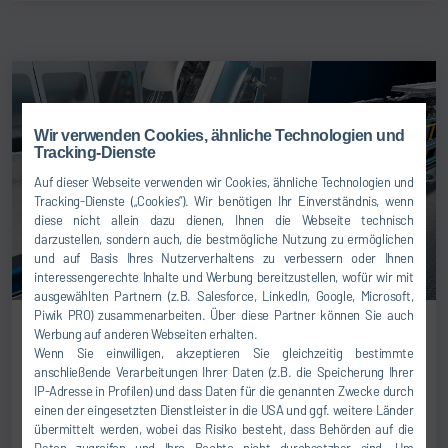
Wir verwenden Cookies, ähnliche Technologien und
Tracking-Dienste
Auf dieser Webseite verwenden wir Cookies, ähnliche Technologien und
Tracking-Dienste („Cookies“). Wir benötigen Ihr Einverständnis, wenn
diese nicht allein dazu dienen, Ihnen die Webseite technisch
darzustellen, sondern auch, die bestmögliche Nutzung zu ermöglichen
und auf Basis Ihres Nutzerverhaltens zu verbessern oder Ihnen
interessengerechte Inhalte und Werbung bereitzustellen, wofür wir mit
ausgewählten Partnern (z.B. Salesforce, LinkedIn, Google, Microsoft,
Piwik PRO) zusammenarbeiten. Über diese Partner können Sie auch
Werbung auf anderen Webseiten erhalten.
PRODUKTE & LÖSUNGEN
Wenn Sie einwilligen, akzeptieren Sie gleichzeitig bestimmte
21.04.2026
anschließende Verarbeitungen Ihrer Daten (z.B. die Speicherung Ihrer
RoDip Eᶻᵞ erweitert Spielräume in der Anlagenplanung
IP-Adresse in Profilen) und dass Daten für die genannten Zwecke durch
einen der eingesetzten Dienstleister in die USA und ggf. weitere Länder
WEITERLESEN
übermittelt werden, wobei das Risiko besteht, dass Behörden auf die
Daten zugreifen und Ihre Rechte nicht durchsetzbar sind. Um