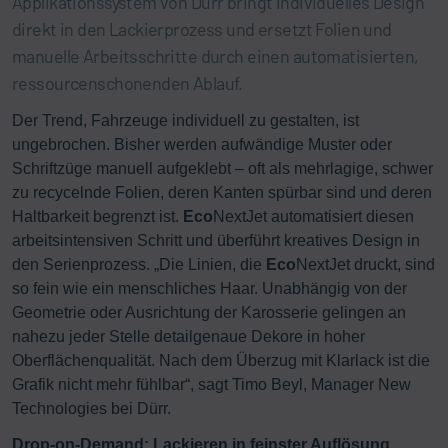
Applikationssystem von Dürr bringt individuelles Design
direkt in den Lackierprozess und ersetzt Folien und
manuelle Arbeitsschritte durch einen automatisierten,
ressourcenschonenden Ablauf.
Der Trend, Fahrzeuge individuell zu gestalten, ist
ungebrochen. Bisher werden aufwändige Muster oder
Schriftzüge manuell aufgeklebt – oft als mehrlagige, schwer
zu recycelnde Folien, deren Kanten spürbar sind und deren
Haltbarkeit begrenzt ist.
Eco
NextJet automatisiert diesen
arbeitsintensiven Schritt und überführt kreatives Design in
den Serienprozess. „Die Linien, die
Eco
NextJet druckt, sind
so fein wie ein menschliches Haar. Unabhängig von der
Geometrie oder Ausrichtung der Karosserie gelingen an
nahezu jeder Stelle detailgenaue Dekore in hoher
Oberflächenqualität. Nach dem Überzug mit Klarlack ist die
Grafik nicht mehr fühlbar“, sagt Timo Beyl, Manager New
Technologies bei Dürr.
Drop-on-Demand: Lackieren in feinster Auflösung