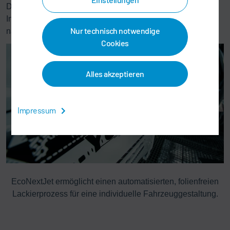
Damit ist
Eco
NextJet nicht nur eine technologische
Innovation, sondern auch ein Weg zu effizienteren und
Nur technisch notwendige
nachhaltigeren Prozessen in der Fahrzeugproduktion.
Cookies
Alles akzeptieren
Impressum
EcoNextJet ermöglicht einen automatisierten, folienfreien
Lackierprozess für eine individuelle Fahrzeuggestaltung.