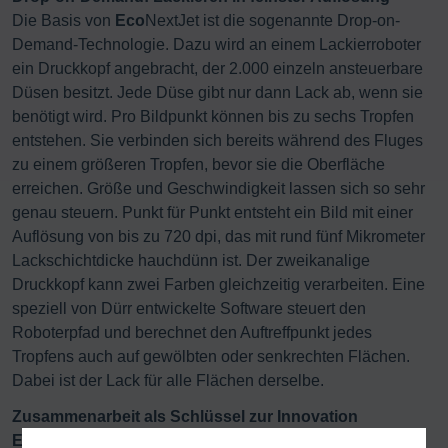
Die Basis von
Eco
NextJet ist die sogenannte Drop-on-
Demand-Technologie. Dazu wird an einem Lackierroboter
ein Druckkopf angebracht, der 2.000 einzeln ansteuerbare
Düsen besitzt. Jede Düse gibt nur dann Lack ab, wenn sie
benötigt wird. Pro Bildpunkt können bis zu sechs Tropfen
entstehen. Sie verbinden sich bereits während des Fluges
zu einem größeren Tropfen, bevor sie die Oberfläche
erreichen. Größe und Geschwindigkeit lassen sich so sehr
genau steuern. Punkt für Punkt entsteht ein Bild mit einer
Auflösung von bis zu 720 dpi, das mit rund fünf Mikrometer
Lackschichtdicke hauchdünn ist. Der zweikanalige
Druckkopf kann zwei Farben gleichzeitig verarbeiten. Eine
speziell von Dürr entwickelte Software steuert den
Roboterpfad und berechnet den Auftreffpunkt jedes
Tropfens auch auf gewölbten oder senkrechten Flächen.
Dabei ist der Lack für alle Flächen derselbe.
Zusammenarbeit als Schlüssel zur Innovation
Eco
NextJet wurde in enger Zusammenarbeit entwickelt: