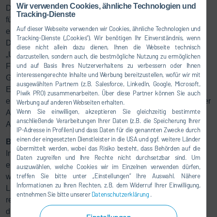
Wir verwenden Cookies, ähnliche Technologien und
Dürr übernahm Prozessintegration, Robotik und Software
Tracking-Dienste
für den Lackierprozess. Der Lackhersteller Axalta
Auf dieser Webseite verwenden wir Cookies, ähnliche Technologien und
entwickelte die passenden Lacke und der
Tracking-Dienste („Cookies“). Wir benötigen Ihr Einverständnis, wenn
Druckkopfhersteller XAAR steuerte den Druckkopf bei.
diese nicht allein dazu dienen, Ihnen die Webseite technisch
„Unsere Kunden wollen, dass ihre Designer mehr
darzustellen, sondern auch, die bestmögliche Nutzung zu ermöglichen
und auf Basis Ihres Nutzerverhaltens zu verbessern oder Ihnen
Freiheiten bekommen – vor allem bei hochauflösenden
interessengerechte Inhalte und Werbung bereitzustellen, wofür wir mit
Grafiken. Die Partnerschaft mit Axalta und XAAR hat die
ausgewählten Partnern (z.B. Salesforce, LinkedIn, Google, Microsoft,
Entwicklungszeit deutlich verkürzt und es erst ermöglicht,
Piwik PRO) zusammenarbeiten. Über diese Partner können Sie auch
ein Komplettsystem anzubieten, das den Anforderungen der
Werbung auf anderen Webseiten erhalten.
Wenn Sie einwilligen, akzeptieren Sie gleichzeitig bestimmte
Automobilindustrie entspricht“, sagt Frank Herre, Director
anschließende Verarbeitungen Ihrer Daten (z.B. die Speicherung Ihrer
Automotive (Paint Shop) bei Dürr.
IP-Adresse in Profilen) und dass Daten für die genannten Zwecke durch
einen der eingesetzten Dienstleister in die USA und ggf. weitere Länder
Bereit für die Praxis
übermittelt werden, wobei das Risiko besteht, dass Behörden auf die
Im Testcenter von Dürr in Bietigheim steht
Eco
NextJet für
Daten zugreifen und Ihre Rechte nicht durchsetzbar sind. Um
erste Tests zur Verfügung. Dort können Hersteller prüfen,
auszuwählen, welche Cookies wir im Einzelnen verwenden dürfen,
treffen Sie bitte unter „Einstellungen“ Ihre Auswahl. Nähere
wie Grafiken und Muster in einem automatisierten
Informationen zu Ihren Rechten, z.B. dem Widerruf Ihrer Einwilligung,
Lackierprozess entstehen, bei dem Folien entfallen, Abfall
entnehmen Sie bitte unserer
Datenschutzerklärung
.
reduziert und Arbeitszeit gespart wird. Gleichzeitig eröffnet
die hohe Auflösung neue Freiräume für die Gestaltung.
Einstellungen