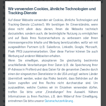
platzsparend und einfach zu bedienen. Sie eignet sich ideal
für industrielle Anwendungen, bei denen auf engem Raum
Wir verwenden Cookies, ähnliche Technologien und
Tracking-Dienste
lackiert wird. Bei Interstuhl sind die Systeme zusätzlich mit
Pumpen der
Eco
Pump9 Serie, Ventilen und
Auf dieser Webseite verwenden wir Cookies, ähnliche Technologien und
Farbwechselblöcken ausgestattet – Komponenten, die das
Tracking-Dienste („Cookies“). Wir benötigen Ihr Einverständnis, wenn
diese nicht allein dazu dienen, Ihnen die Webseite technisch
Unternehmen besonders überzeugt haben. Denn das
darzustellen, sondern auch, die bestmögliche Nutzung zu ermöglichen
eingesetzte Lackmaterial bringt spezielle Anforderungen mit
und auf Basis Ihres Nutzerverhaltens zu verbessern oder Ihnen
sich: Es lässt sich schwer spülen, härtet schnell aus und
interessengerechte Inhalte und Werbung bereitzustellen, wofür wir mit
ausgewählten Partnern (z.B. Salesforce, LinkedIn, Google, Microsoft,
neigt dazu, Ventile zu verkleben.
Piwik PRO) zusammenarbeiten. Über diese Partner können Sie auch
Bereit für den Praxiseinsatz
Werbung auf anderen Webseiten erhalten.
Wenn Sie einwilligen, akzeptieren Sie gleichzeitig bestimmte
In umfangreichen Tests im Dürr-Testcenter im
anschließende Verarbeitungen Ihrer Daten (z.B. die Speicherung Ihrer
tschechischen Ledec nad Sazavou konnte nachgewiesen
IP-Adresse in Profilen) und dass Daten für die genannten Zwecke durch
werden, dass die Dürr-Ventile keinen Totraum aufweisen –
einen der eingesetzten Dienstleister in die USA und ggf. weitere Länder
es setzt sich kein Material ab, was eine zuverlässige und
übermittelt werden, wobei das Risiko besteht, dass Behörden auf die
Daten zugreifen und Ihre Rechte nicht durchsetzbar sind. Um
saubere Verarbeitung sicherstellt. „Schon nach den ersten
auszuwählen, welche Cookies wir im Einzelnen verwenden dürfen,
Demonstrationen der Lackiertechnik waren wir von Dürr
treffen Sie bitte unter „Einstellungen“ Ihre Auswahl. Nähere
überzeugt“, sagt Andreas Kunst von Interstuhl. „Das
Informationen zu Ihren Rechten, z.B. dem Widerruf Ihrer Einwilligung,
entnehmen Sie bitte unserer
Datenschutzerklärung
.
technische Team stand uns jederzeit zur Seite und hat das