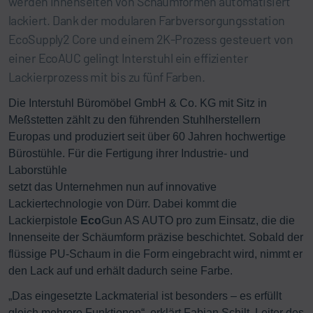
werden Innenseiten von Schäumformen automatisiert
lackiert. Dank der modularen Farbversorgungsstation
EcoSupply2 Core und einem 2K-Prozess gesteuert von
einer EcoAUC gelingt Interstuhl ein effizienter
Lackierprozess mit bis zu fünf Farben.
Die Interstuhl Büromöbel GmbH & Co. KG mit Sitz in
Meßstetten zählt zu den führenden Stuhlherstellern
Europas und produziert seit über 60 Jahren hochwertige
Bürostühle. Für die Fertigung ihrer Industrie- und
Laborstühle
setzt das Unternehmen nun auf innovative
Lackiertechnologie von Dürr. Dabei kommt die
Lackierpistole
Eco
Gun AS AUTO pro zum Einsatz, die die
Innenseite der Schäumform präzise beschichtet. Sobald der
flüssige PU-Schaum in die Form eingebracht wird, nimmt er
den Lack auf und erhält dadurch seine Farbe.
„Das eingesetzte Lackmaterial ist besonders – es erfüllt
gleich mehrere Funktionen“, erklärt Fabian Schilt, Leiter des