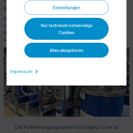
Projekt mit viel Know-how und Engagement zum Erfolg
Einstellungen
geführt.“
Am 18. März 2026 gibt Dürr beim Online-Event EXPO live:
Nur technisch notwendige
Schaufenster der Innovationen 2026 des Magazins
Cookies
BESSER LACKIEREN weitere Einblicke in das Interstuhl-
Projekt.
Alles akzeptieren
Impressum
Die Farbversorgungsstation EcoSupply2 Core ist