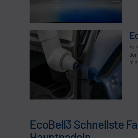
Ec
Auß
der
min
EcoBell3 Schnellste F
Hauptnadeln