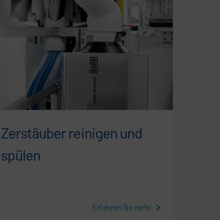
Zerstäuber reinigen und
Die 
spülen
Lack
Erfahren Sie mehr