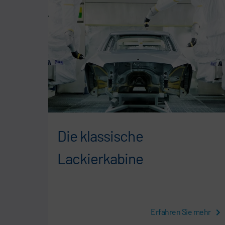
d
Die klassische
Lackierkabine
 mehr
Erfahren Sie mehr