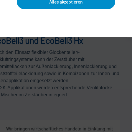
Alles akzeptieren
it Direktaufladung
oBell3 und EcoBell3 Hx
h den Einsatz flexibler Glockenteller/-
kluftringsysteme kann der Zerstäuber mit
emittellacken zur Außenlackierung, Innenlackierung und
ststoffteilelackierung sowie in Kombizonen zur Innen-und
enapplikation eingesetzt werden.
 2K-Applikationen werden entsprechende Ventilblöcke
Mischer im Zerstäuber integriert.