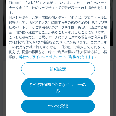
Microsoft、Piwik PRO）と協業しています。また、これらのパート
ナーを通じて、他のウェブサイトで広告が表示される場合がありま
す。
同意した場合、ご利用者様の個人データ（例えば、プロフィールに
保管されているIPアドレス）に関するその後の特定の処理および弊
社のパートナーがご利用者様のデータを米国、あるいは該当する場
合、他の国へ送信することがあることも承諾したことになります。
こうした移転では、当局がデータにアクセスする場合やご利用者様
の権利が行使できない場合などのリスクがあります。 どのクッキ
ーの使用を弊社に許可するかを、「設定」で選択してください。
例えば、同意の撤回など、特にご利用者様の権利に関する詳しい情
報は、
弊社のプライバシーポリシーでご確認いただけます
.
詳細設定
Jörg Neumann
拒否技術的に必要なクッキーの
END OF LINE, PASSENGER
み
VEHICLE TESTING
+49 6898 692-0
すべて承認
testing@durr.com