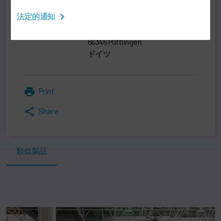
法定的通知
Dürr Assembly Products GmbH
Köllner Str. 122 - 128
66346 Püttlingen
ドイツ
Print
Share
類似製品