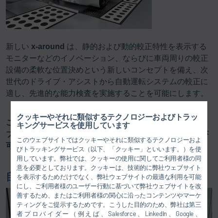
新しい
x-around
は、静的および動的較正特性を表示する
モニターなどのイノベーション、ならびに車両周りの較正
設備の柔軟な位置決めという新しいコンセプトを備え、次
世代のドライブ・アシストから自動運転システムの較正に
適し、先進的な能力検査を実施することを可能にします。
クッキーやそれに類似するテクノロジーおよびトラッ
これにより、お客様のラインでの最終検査も最新のドライ
キングサービスを使用しています
ブ・アシストに対する包括的で柔軟な検査に備えることが
このウェブサイトではクッキーやそれに類似するテクノロジーおよ
可能になります。
びトラッキングサービス（以下、「クッキー」といいます。）を使
用しています。弊社では、クッキーの使用に関してご利用者様の同
意を必要としております。クッキーは、技術的に弊社ウェブサイト
自動運転
を表示するためだけでなく、弊社ウェブサイトの最適な利用を可能
にし、ご利用者様のユーザー行動に基づいて弊社ウェブサイトを改
善するため、またはご利用者様の関心に沿ったコンテンツやマーケ
ティングをご提示するためです。こうした目的のため、弊社は第三
者プロバイダー（例えば、Salesforce、LinkedIn、Google、