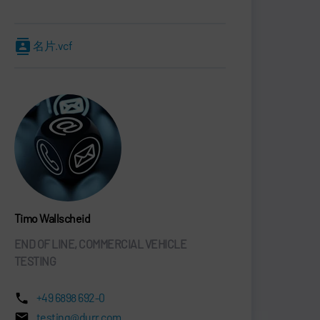
名片.vcf
Timo Wallscheid
END OF LINE, COMMERCIAL VEHICLE
TESTING
+49 6898 692-0
testing@durr.com