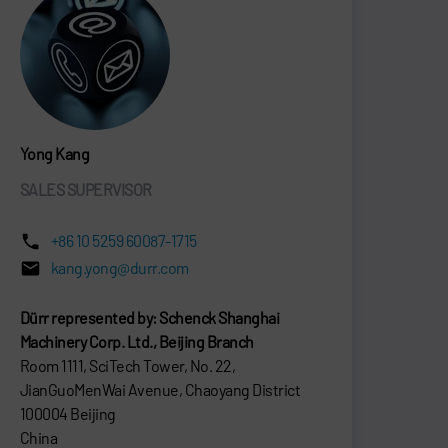
Yong Kang
SALES SUPERVISOR
+86 10 5259 60087-1715
kang.yong@durr.com
Dürr represented by: Schenck Shanghai
Machinery Corp. Ltd., Beijing Branch
Room 1111, SciTech Tower, No. 22,
JianGuoMenWai Avenue, Chaoyang District
100004 Beijing
China