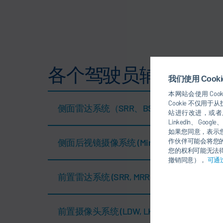
各个驾驶员辅助系统
我们使用 Coo
本网站会使用 Coo
Cookie 不仅
侧面雷达系统（SRR、BSD）
站进行改进，或者展
LinkedIn、 Go
如果您同意，表示您
侧面后视镜摄像系统 (MirrorCam System, DV
作伙伴可能会将您
您的权利可能无法得
撤销同意），
可通
前置雷达系统 (SRR, MRR, LRR, ACC, AEBS)
前置摄像头系统 (LDW, LKA)