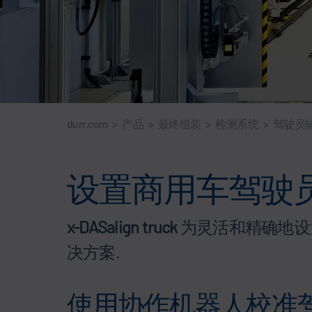
durr.com
>
产品
>
最终组装
>
检测系统
>
驾驶员
设置商用车驾驶
x-DASalign truck
为灵活和精确地设
决方案.
使用协作机器人校准