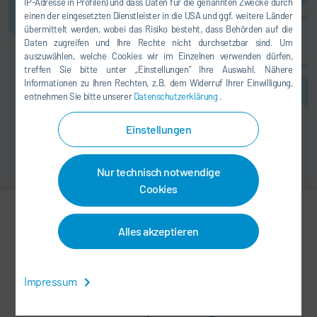
den jeweiligen Anbieter, wie wir
IP-Adresse in Profilen) und dass Daten für die genannten Zwecke durch
einen der eingesetzten Dienstleister in die USA und ggf. weitere Länder
Ihnen in unserer
übermittelt werden, wobei das Risiko besteht, dass Behörden auf die
Datenschutzerklärung
erläutern.
Daten zugreifen und Ihre Rechte nicht durchsetzbar sind. Um
auszuwählen, welche Cookies wir im Einzelnen verwenden dürfen,
EINVERSTANDEN
treffen Sie bitte unter „Einstellungen“ Ihre Auswahl. Nähere
Informationen zu Ihren Rechten, z.B. dem Widerruf Ihrer Einwilligung,
entnehmen Sie bitte unserer
Datenschutzerklärung
.
Einstellungen
Nur technisch notwendige
Cookies
Alles akzeptieren
Ph.D. Margarita Murach
SALES
Impressum
margarita.murach@durrusa.com