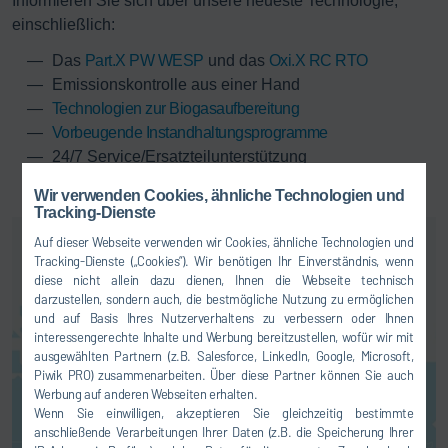
Informieren Sie sich über unsere neueste Technologie,
einschließlich:
Das
Part.X PW WESP
und das
Oxi.X RC RTO
Emissionskontrolle aus einer Hand
Technologien zur Biogasaufbereitung
Vorbeugende Instandhaltungsprogramme
24/7 Service/Ersatzteilunterstützung
Wir verwenden Cookies, ähnliche Technologien und
Tracking-Dienste
Auf dieser Webseite verwenden wir Cookies, ähnliche Technologien und
Tracking-Dienste („Cookies“). Wir benötigen Ihr Einverständnis, wenn
diese nicht allein dazu dienen, Ihnen die Webseite technisch
darzustellen, sondern auch, die bestmögliche Nutzung zu ermöglichen
und auf Basis Ihres Nutzerverhaltens zu verbessern oder Ihnen
interessengerechte Inhalte und Werbung bereitzustellen, wofür wir mit
ausgewählten Partnern (z.B. Salesforce, LinkedIn, Google, Microsoft,
Hier können Sie einen
Piwik PRO) zusammenarbeiten. Über diese Partner können Sie auch
Kartendienst aktivieren. Dadurch
Werbung auf anderen Webseiten erhalten.
kommt es zu einer Übermittlung
Wenn Sie einwilligen, akzeptieren Sie gleichzeitig bestimmte
Ihrer Daten (z.B. IP-Adresse) an
anschließende Verarbeitungen Ihrer Daten (z.B. die Speicherung Ihrer