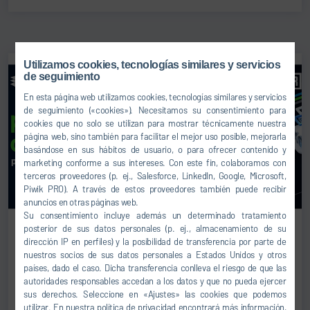
Utilizamos cookies, tecnologías similares y servicios
de seguimiento
En esta página web utilizamos cookies, tecnologías similares y servicios
de seguimiento («cookies»). Necesitamos su consentimiento para
cookies que no solo se utilizan para mostrar técnicamente nuestra
página web, sino también para facilitar el mejor uso posible, mejorarla
basándose en sus hábitos de usuario, o para ofrecer contenido y
marketing conforme a sus intereses. Con este fin, colaboramos con
terceros proveedores (p. ej., Salesforce, LinkedIn, Google, Microsoft,
Piwik PRO). A través de estos proveedores también puede recibir
anuncios en otras páginas web.
Su consentimiento incluye además un determinado tratamiento
posterior de sus datos personales (p. ej., almacenamiento de su
dirección IP en perfiles) y la posibilidad de transferencia por parte de
PAINT SHOP & APPLICATION TECHNOLOGY
nuestros socios de sus datos personales a Estados Unidos y otros
01.04.2026
países, dado el caso. Dicha transferencia conlleva el riesgo de que las
El taller de pintura del futuro: flexibilidad, sostenibilidad y
autoridades responsables accedan a los datos y que no pueda ejercer
servicio
sus derechos. Seleccione en «Ajustes» las cookies que podemos
utilizar. En nuestra política de privacidad encontrará más información,