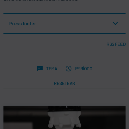
Press footer
RSS FEED
TEMA
PERÍODO
RESETEAR