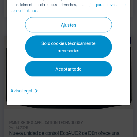
SEGUIR LEYENDO
especialmente sobre sus derechos, p. ej.,
para revocar el
consentimiento
.
Ajustes
Solo cookies técnicamente
necesarias
Aceptar todo
Aviso legal
PAINT SHOP & APPLICATION TECHNOLOGY
24.03.2026
Nueva unidad de control EcoAUC2 de Dürr ofrece una