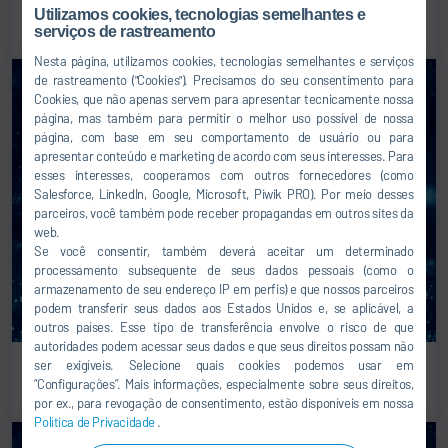
Digital twin
Utilizamos cookies, tecnologias semelhantes e
serviços de rastreamento
Nesta página, utilizamos cookies, tecnologias semelhantes e serviços
de rastreamento ("Cookies"). Precisamos do seu consentimento para
Cookies, que não apenas servem para apresentar tecnicamente nossa
página, mas também para permitir o melhor uso possível de nossa
página, com base em seu comportamento de usuário ou para
apresentar conteúdo e marketing de acordo com seus interesses. Para
esses interesses, cooperamos com outros fornecedores (como
Salesforce, LinkedIn, Google, Microsoft, Piwik PRO). Por meio desses
parceiros, você também pode receber propagandas em outros sites da
web.
Se você consentir, também deverá aceitar um determinado
processamento subsequente de seus dados pessoais (como o
armazenamento de seu endereço IP em perfis) e que nossos parceiros
podem transferir seus dados aos Estados Unidos e, se aplicável, a
outros países. Esse tipo de transferência envolve o risco de que
autoridades podem acessar seus dados e que seus direitos possam não
Predictive maintenance
ser exigíveis. Selecione quais cookies podemos usar em
“Configurações”. Mais informações, especialmente sobre seus direitos,
por ex., para revogação de consentimento, estão disponíveis em nossa
Política de Privacidade
.