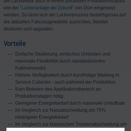
die Lackierbox auch in einem parallelen Produktionslayout
wie der "
Lackieranlage der Zukunft
" von Dürr eingesetzt
werden. So lässt sich der Lackierprozess bedarfsgenau auf
die aktuellen Fahrzeugmodelle ausrichten, flexibel
skalieren und upgraden.
Vorteile
Einfache Skalierung, einfaches Umrüsten und
maximale Flexibilität durch standardisiertes
Kabinenmodul
Höhere Verfügbarkeit durch kurzfristige Wartung in
Service Cubicles - auch während der Produktion
Kein Betreten des Applikationsbereich an
Produktionstagen nötig
Geringerer Energiebedarf durch maximale Umluftrate
Im Vergleich zur Nassabscheidung um 75%
niedrigerer Energiebedarf
Im Vergleich zur klassischen Trockenabscheidung um