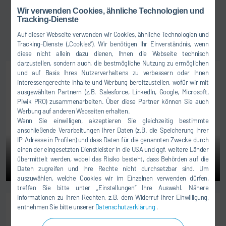
40% weniger Energiebedarf
Wir verwenden Cookies, ähnliche Technologien und
Optimale Ressourcennutzung im modularen
Tracking-Dienste
Produktionslayout der „Lackieranlage der Zukunft“
Auf dieser Webseite verwenden wir Cookies, ähnliche Technologien und
Tracking-Dienste („Cookies“). Wir benötigen Ihr Einverständnis, wenn
diese nicht allein dazu dienen, Ihnen die Webseite technisch
darzustellen, sondern auch, die bestmögliche Nutzung zu ermöglichen
und auf Basis Ihres Nutzerverhaltens zu verbessern oder Ihnen
interessengerechte Inhalte und Werbung bereitzustellen, wofür wir mit
ausgewählten Partnern (z.B. Salesforce, LinkedIn, Google, Microsoft,
Piwik PRO) zusammenarbeiten. Über diese Partner können Sie auch
Werbung auf anderen Webseiten erhalten.
Wenn Sie einwilligen, akzeptieren Sie gleichzeitig bestimmte
anschließende Verarbeitungen Ihrer Daten (z.B. die Speicherung Ihrer
IP-Adresse in Profilen) und dass Daten für die genannten Zwecke durch
einen der eingesetzten Dienstleister in die USA und ggf. weitere Länder
übermittelt werden, wobei das Risiko besteht, dass Behörden auf die
Daten zugreifen und Ihre Rechte nicht durchsetzbar sind. Um
auszuwählen, welche Cookies wir im Einzelnen verwenden dürfen,
treffen Sie bitte unter „Einstellungen“ Ihre Auswahl. Nähere
Informationen zu Ihren Rechten, z.B. dem Widerruf Ihrer Einwilligung,
entnehmen Sie bitte unserer
Datenschutzerklärung
.