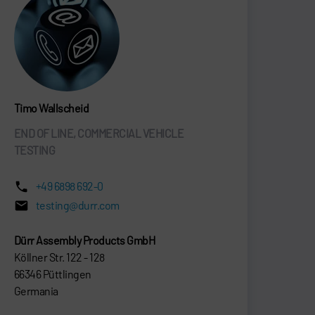
Timo Wallscheid
END OF LINE, COMMERCIAL VEHICLE
TESTING
+49 6898 692-0
testing@durr.com
Dürr Assembly Products GmbH
Köllner Str. 122 - 128
66346 Püttlingen
Germania