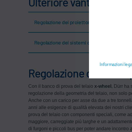
Ulteriore vantaggio
Regolazione dei proiettori
Regolazione dei sistemi di assistenza al guid
Informazioni lega
Regolazione del telaio 
Con il banco di prova del telaio
x-wheel
, Dürr ha 
regolazione della geometria del telaio, non solo pe
Anche con un carico per asse da due a tre tonnella
anni alle esigenze di qualità elevata dei nostri clie
prova del telaio con componenti speciali, come ad 
maggiore, carreggiate più larghe e un adattamento
di furgoni e piccoli bus per poter andare incontro 