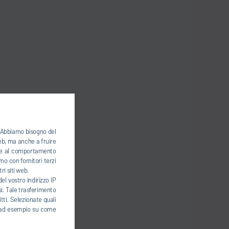
). Abbiamo bisogno del
web, ma anche a fruire
base al comportamento
mo con fornitori terzi
ri siti web.
el vostro indirizzo IP
esi. Tale trasferimento
tti. Selezionate quali
ti, ad esempio su come