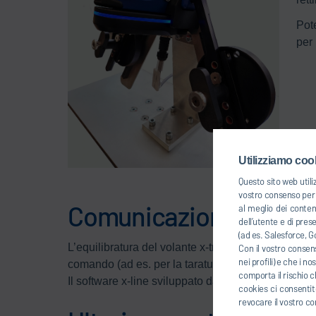
Pote
per 
Utilizziamo cook
Questo sito web utili
vostro consenso per u
Comunicazione ECU
al meglio dei conten
dell’utente e di pres
(ad es. Salesforce, Go
L’equilibratura del volante x-tronic balancer forn
Con il vostro consens
nei profili) e che i n
comando (ad es. per la taratura dei sensori angolo 
comporta il rischio c
Il software x-line sviluppato da Dürr garantisce l
cookies ci consentite
revocare il vostro co