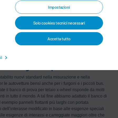
Impostazioni
Solo cookies tecnici necessari
atore
Accetta tutto
li
per furgoni e piccoli bus
stabilito nuovi standard nella misurazione e nella
r le autovetture bensì anche per i furgoni e i piccoli bus.
te il banco di prova per telaio x-wheel risponde da molti
nti in tutto il mondo. A tal fine abbiamo adattato il banco di
esempio pannelli flottanti più larghi con portata
 dell’interasse modificato in base alle esigenze speciali
alle esigenze di interassi e carreggiate maggiori oltre che