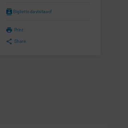
Biglietto da visita.vcf
Print
Share