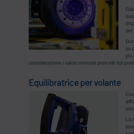
Graz
qual
disp
per 
Dur
su p
più 
considerazione i valori nominali prescritti dal prod
Equilibratrice per volante
Con 
affi
vei
La 
posi
rett