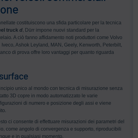
ione
ellate costituiscono una sfida particolare per la tecnica
el truck
d
, Dürr impone nuovi standard per la
elaio. A ciò fanno affidamento noti produttori come Volvo
 Iveco, Ashok Leyland, MAN, Geely, Kenworth, Peterbilt,
nco di prova offre loro vantaggi per quanto riguarda
Dsurface
principio unico al mondo con tecnica di misurazione senza
tatto 3D copre in modo automatizzato le varie
figurazioni di numero e posizione degli assi e viene
ito.
to ci consente di effettuare misurazioni dei parametri del
aio, come angolo di convergenza e supporto, riproducibili
nque e in qualsiasi momento.