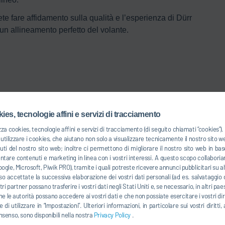
te fare affidamento sulla qualità e l’esperienza di Dürr
un allineamento perfetto del volante.
ies, tecnologie affini e servizi di tracciamento
zza cookies, tecnologie affini e servizi di tracciamento (di seguito chiamati “cookies”
tilizzare i cookies, che aiutano non solo a visualizzare tecnicamente il nostro sito 
uti del nostro sito web; inoltre ci permettono di migliorare il nostro sito web in 
entare contenuti e marketing in linea con i vostri interessi. A questo scopo collaboria
ogle, Microsoft, Piwik PRO), tramite i quali potreste ricevere annunci pubblicitari su alt
isce la comunicazione necessaria con gli apparecchi di
o accettate la successiva elaborazione dei vostri dati personali (ad es. salvataggio d
ostri partner possano trasferire i vostri dati negli Stati Uniti e, se necessario, in altri pa
di sterzata).
he le autorità possano accedere ai vostri dati e che non possiate esercitare i vostri diri
’automatizzazione e la visualizzazione della regolazione.
 di utilizzare in “Impostazioni”. Ulteriori informazioni, in particolare sui vostri dirit
nsenso, sono disponibili nella nostra
Privacy Policy
.